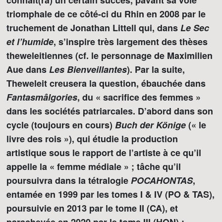
connaît(ra) un certain succès, pavant sa voie
triomphale de ce côté-ci du Rhin en 2008 par le
truchement de Jonathan Littell qui, dans
Le Sec
et l’humide
, s’inspire très largement des thèses
theweleitiennes (cf. le personnage de Maximilien
Aue dans
Les Bienveillantes
). Par la suite,
Theweleit creusera la question, ébauchée dans
Fantasmâlgories
, du « sacrifice des femmes »
dans les sociétés patriarcales. D’abord dans son
cycle (toujours en cours)
Buch der Könige
(« le
livre des rois »), qui étudie la production
artistique sous le rapport de l’artiste à ce qu’il
appelle la « femme médiale » ; tâche qu’il
poursuivra dans la tétralogie
POCAHONTAS
,
entamée en 1999 par les tomes I & IV (PO & TAS),
poursuivie en 2013 par le tome II (CA), et