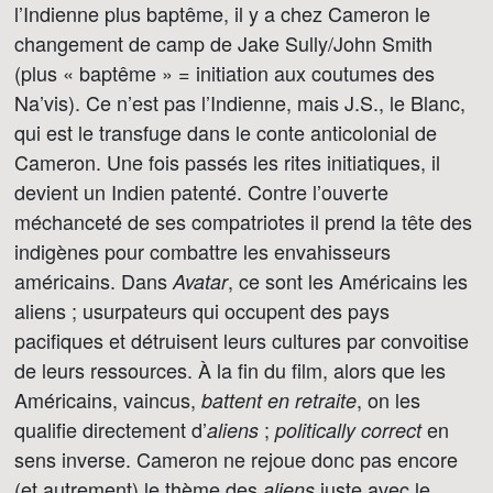
l’Indienne plus baptême, il y a chez Cameron le
changement de camp de Jake Sully/John Smith
(plus « baptême » = initiation aux coutumes des
Na’vis). Ce n’est pas l’Indienne, mais J.S., le Blanc,
qui est le transfuge dans le conte anticolonial de
Cameron. Une fois passés les rites initiatiques, il
devient un Indien patenté. Contre l’ouverte
méchanceté de ses compatriotes il prend la tête des
indigènes pour combattre les envahisseurs
américains. Dans
, ce sont les Américains les
Avatar
aliens ; usurpateurs qui occupent des pays
pacifiques et détruisent leurs cultures par convoitise
de leurs ressources. À la fin du film, alors que les
Américains, vaincus,
, on les
battent en retraite
qualifie directement d’
;
en
aliens
politically correct
sens inverse. Cameron ne rejoue donc pas encore
(et autrement) le thème des
juste avec le
aliens