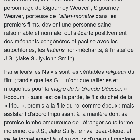
personnage de Sigourney Weaver ; Sigourney
Weaver, porteuse de l’
dans les
alien-monstre
premiers films, devient une personne saine,
raisonnable et normale, qui s’écarte positivement
des méchants congénères et pactise avec les
autochtones, les
non-méchants, à l’instar de
Indians
J.S. (Jake Sully/John Smith).
Par ailleurs les Na’vis sont les véritables
du
religieux
film ; tandis que les G. I. n’ont que railleries et
moqueries pour la
. «
magie de la Grande Déesse
Kocoum » aussi est de la partie, le fils du chef de la
« tribu », promis à la fille du roi comme époux ; mais
assistant d’abord impuissant à la manière dont sa
promise tombe amoureuse de l’étranger sous forme
indienne, de J.S., Jake Sully, le rival peau-bleue, et
se lie formellement à lui au cours d’une nuit magique