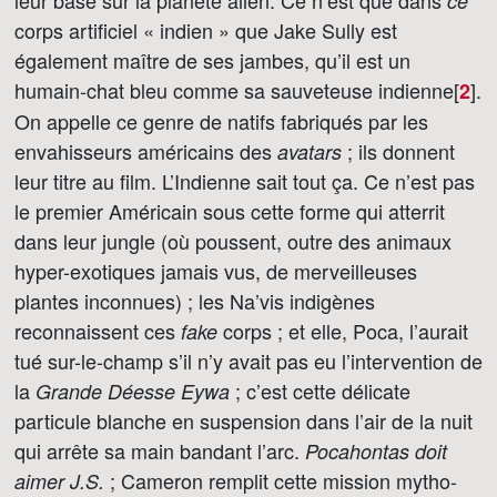
leur base sur la planète alien. Ce n’est que dans
ce
corps artificiel « indien » que Jake Sully est
également maître de ses jambes, qu’il est un
humain-chat bleu comme sa sauveteuse indienne[
]
.
2
On appelle ce genre de natifs fabriqués par les
envahisseurs américains des
; ils donnent
avatars
leur titre au film. L’Indienne sait tout ça. Ce n’est pas
le premier Américain sous cette forme qui atterrit
dans leur jungle (où poussent, outre des animaux
hyper-exotiques jamais vus, de merveilleuses
plantes inconnues) ; les Na’vis indigènes
reconnaissent ces
corps ; et elle, Poca, l’aurait
fake
tué sur-le-champ s’il n’y avait pas eu l’intervention de
la
; c’est cette délicate
Grande Déesse Eywa
particule blanche en suspension dans l’air de la nuit
qui arrête sa main bandant l’arc.
Pocahontas doit
; Cameron remplit cette mission mytho-
aimer J.S.