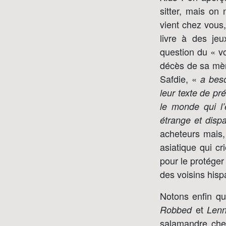
sitter, mais on
vient chez vous,
livre à des je
question du « vo
décès de sa mère
Safdie, «
a beso
leur texte de pr
le monde qui l
étrange et disp
acheteurs mais, 
asiatique qui cri
pour le protéger
des voisins hisp
Notons enfin q
et
Robbed
Lenn
salamandre chez