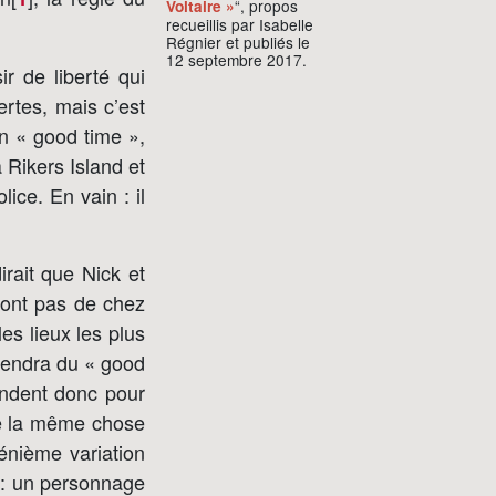
“, propos
Voltaire »
recueillis par Isabelle
Régnier et publiés le
12 septembre 2017.
ir de liberté qui
rtes, mais c’est
on « good time »,
 Rikers Island et
lice. En vain : il
irait que Nick et
n’ont pas de chez
les lieux les plus
prendra du « good
ondent donc pour
re la même chose
énième variation
e : un personnage