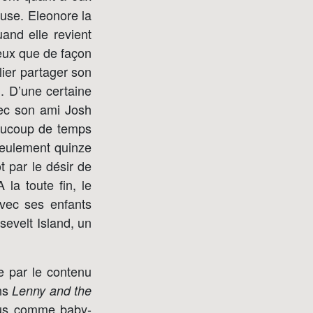
euse. Eleonore la
and elle revient
ieux que de façon
ulier partager son
). D’une certaine
avec son ami Josh
eaucoup de temps
seulement quinze
ôt par le désir de
 la toute fin, le
vec ses enfants
osevelt Island, un
e par le contenu
ans
Lenny and the
sous comme baby-