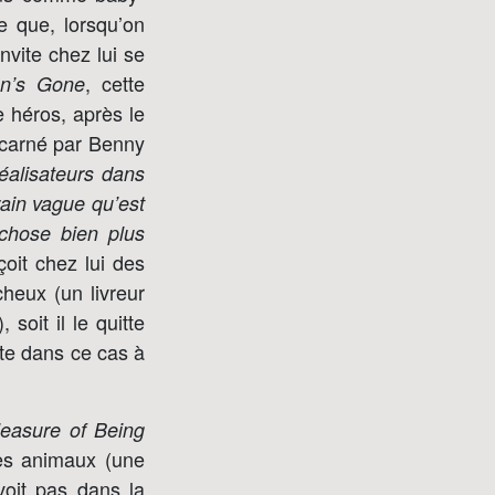
e que, lorsqu’on
nvite chez lui se
, cette
n’s Gone
e héros, après le
incarné par Benny
éalisateurs dans
rain vague qu’est
chose bien plus
oit chez lui des
cheux (un livreur
 soit il le quitte
rte dans ce cas à
easure of Being
les animaux (une
voit pas dans la