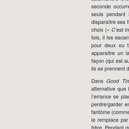
seconde occurre
seuls pendant 
disparaître ses 
choix («
C’est i
fois, il les esc
pour deux ou t
apparaître un 
façon (qui est a
ils se prennent d
Dans
Good Ti
alternative qu
l’errance se pla
perdre/garder e
fantôme (comme 
le remplace par 
frère. Pendant q