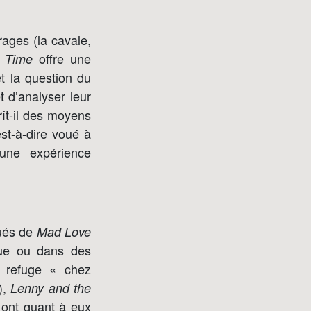
rages (la cavale,
offre une
 Time
t la question du
t d’analyser leur
rît-il des moyens
st-à-dire voué à
une expérience
gués de
Mad Love
ique ou dans des
s refuge « chez
),
Lenny and the
, ont quant à eux