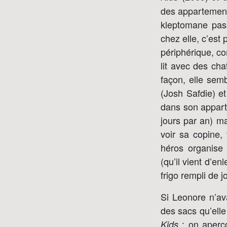
des appartements
kleptomane pass
chez elle, c’est
périphérique, com
lit avec des cha
façon, elle semb
(Josh Safdie) e
dans son appart
jours par an) mai
voir sa copine, 
héros organise
(qu’il vient d’en
frigo rempli de j
Si Leonore n’av
des sacs qu’elle
: on aperço
Kids