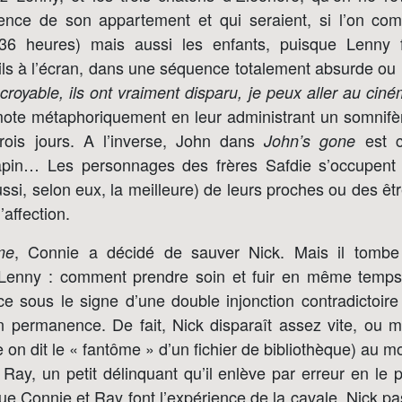
nce de son appartement et qui seraient, si l’on com
36 heures) mais aussi les enfants, puisque Lenny fai
fils à l’écran, dans une séquence totalement absurde ou
ncroyable, ils ont vraiment disparu, je peux aller au cin
amote métaphoriquement en leur administrant un somnifè
rois jours. A l’inverse, John dans
est c
John’s gone
lapin… Les personnages des frères Safdie s’occupent 
ussi, selon eux, la meilleure) de leurs proches ou des êt
’affection.
, Connie a décidé de sauver Nick. Mais il tomb
me
e Lenny : comment prendre soin et fuir en même temp
ce sous le signe d’une double injonction contradictoire :
n permanence. De fait, Nick disparaît assez vite, ou m
on dit le « fantôme » d’un fichier de bibliothèque) au 
Ray, un petit délinquant qu’il enlève par erreur en le
ue Connie et Ray font l’expérience de la cavale, Nick pa