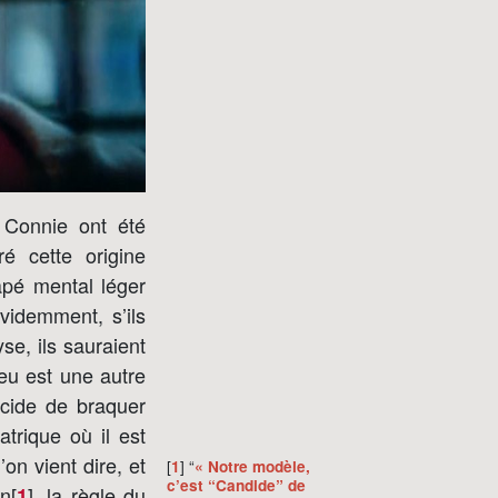
t Connie ont été
é cette origine
apé mental léger
idemment, s’ils
se, ils sauraient
eu est une autre
écide de braquer
atrique où il est
on vient dire, et
[
] “
1
« Notre modèle,
c’est “Candide” de
n[
]
, la règle du
1