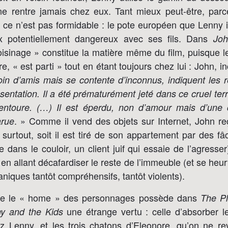
 ne rentre jamais chez eux. Tant mieux peut-être, parc
 ce n’est pas formidable : le pote européen que Lenny i
ux potentiellement dangereux avec ses fils. Dans
Joh
isinage » constitue la matière même du film, puisque l
, « est parti » tout en étant toujours chez lui : John, 
in d’amis mais se contente d’inconnus, indiquent les r
ésentation. Il a été prématurément jeté dans ce cruel ter
’entoure. (…) Il est éperdu, non d’amour mais d’une 
. » Comme il vend des objets sur Internet, John reç
arue
surtout, soit il est tiré de son appartement par des fâ
e dans le couloir, un client juif qui essaie de l’agresser),
 en allant décafardiser le reste de l’immeuble (et se heu
aniques tantôt compréhensifs, tantôt violents).
ue le « home » des personnages possède dans
The Pl
une étrange vertu : celle d’absorber 
y and the Kids
 Lenny, et les trois chatons d’Eleonore, qu’on ne re