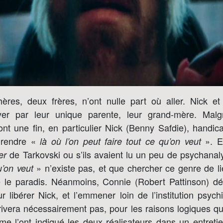
res, deux frères, n’ont nulle part où aller. Nick e
er par leur unique parente, leur grand-mère. Malgr
ont une fin, en particulier Nick (Benny Safdie), handic
e rendre «
». Ev
là où l’on peut faire tout ce qu’on veut
de Tarkovski ou s’ils avaient lu un peu de psychanaly
er
» n’existe pas, et que chercher ce genre de li
u’on veut
 le paradis. Néanmoins, Connie (Robert Pattinson) d
libérer Nick, et l’emmener loin de l’institution psychi
rivera nécessairement pas, pour les raisons logiques qu’
e l’ont indiqué les deux réalisateurs dans un entretie