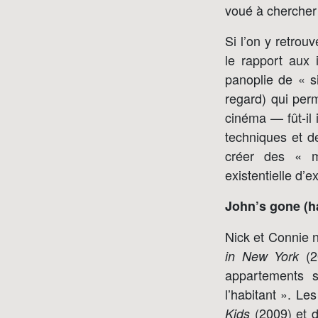
voué à chercher 
Si l’on y retrou
le rapport aux
panoplie de « s
regard) qui perm
cinéma — fût-il 
techniques et d
créer des « m
existentielle d’ex
John’s gone (ha
Nick et Connie 
(20
in New York
appartements s
l’habitant ». L
(2009) et 
Kids