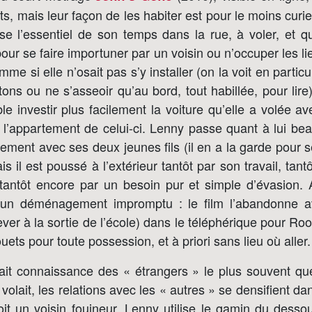
, mais leur façon de les habiter est pour le moins curi
e l’essentiel de son temps dans la rue, à voler, et qu
 pour se faire importuner par un voisin ou n’occuper les l
me si elle n’osait pas s’y installer (on la voit en partic
tons ou ne s’asseoir qu’au bord, tout habillée, pour lire
le investir plus facilement la voiture qu’elle a volée 
t l’appartement de celui-ci. Lenny passe quant à lui b
ement avec ses deux jeunes fils (il en a la garde pour 
s il est poussé à l’extérieur tantôt par son travail, tant
tantôt encore par un besoin pur et simple d’évasion. A
 un déménagement impromptu : le film l’abandonne a
lever à la sortie de l’école) dans le téléphérique pour Ro
ouets pour toute possession, et à priori sans lieu où aller.
ait connaissance des « étrangers » le plus souvent qu
 volait, les relations avec les « autres » se densifient d
it un voisin fouineur, Lenny utilise le gamin du des