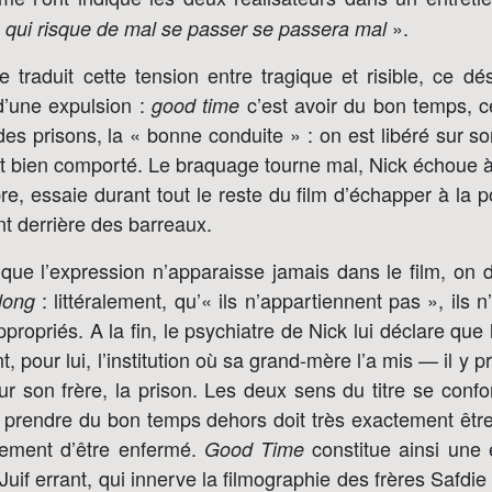
».
 qui risque de mal se passer se passera mal
e traduit cette tension entre tragique et risible, ce dés
d’une expulsion :
c’est avoir du bon temps, ce
good time
des prisons, la « bonne conduite » : on est libéré sur s
t bien comporté. Le braquage tourne mal, Nick échoue à
re, essaie durant tout le reste du film d’échapper à la po
ent derrière des barreaux.
que l’expression n’apparaisse jamais dans le film, on d
: littéralement, qu’« ils n’appartiennent pas », ils 
long
ppropriés. A la fin, le psychiatre de Nick lui déclare que 
, pour lui, l’institution où sa grand-mère l’a mis — il y 
ur son frère, la prison. Les deux sens du titre se conf
: prendre du bon temps dehors doit très exactement êt
gement d’être enfermé.
constitue ainsi une 
Good Time
Juif errant, qui innerve la filmographie des frères Safdi