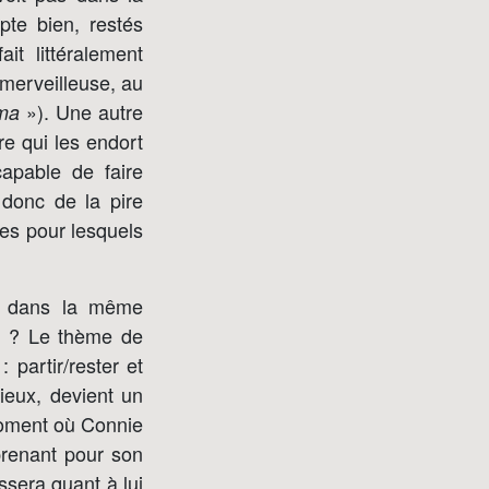
pte bien, restés
t littéralement
 merveilleuse, au
»). Une autre
éma
re qui les endort
apable de faire
donc de la pire
res pour lesquels
e dans la même
s ? Le thème de
 partir/rester et
ieux, devient un
moment où Connie
 prenant pour son
ssera quant à lui