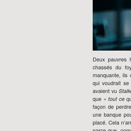
Deux pauvres hè
chassés du foy
manquante, ils 
qui voudrait s
avaient vu
Stalk
que «
tout ce q
façon de perdre
une banque pour 
placé. Cela n’ar
parce que, comm