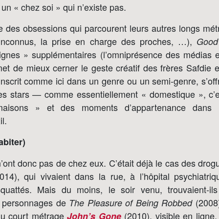
un « chez soi » qui n’existe pas.
ve des obsessions qui parcourent leurs autres longs mét
 inconnus, la prise en charge des proches, …),
Good
ignes » supplémentaires (l’omniprésence des médias e
et de mieux cerner le geste créatif des frères Safdie e
inscrit comme ici dans un genre ou un semi-genre, s’off
es stars — comme essentiellement « domestique », c’e
aisons » et des moments d’appartenance dans 
il.
biter)
n’ont donc pas de chez eux. C’était déjà le cas des dro
14), qui vivaient dans la rue, à l’hôpital psychiatr
quattés. Mais du moins, le soir venu, trouvaient-il
es personnages de
(2008
The Pleasure of Being Robbed
du court métrage
(2010), visible en ligne
John’s Gone