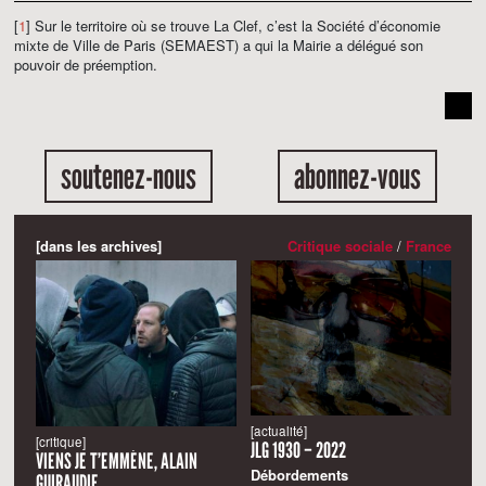
[
1
] Sur le territoire où se trouve La Clef, c’est la Société d’économie
mixte de Ville de Paris (SEMAEST) a qui la Mairie a délégué son
pouvoir de préemption.
soutenez-nous
abonnez-vous
[dans les archives]
Critique sociale
/
France
[actualité]
[critique]
JLG 1930 – 2022
VIENS JE T’EMMÈNE, ALAIN
Débordements
GUIRAUDIE