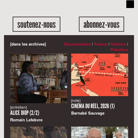
soutenez-nous
abonnez-vous
[dans les archives]
Documentaire
/
France
/
Histoire
/
Palestine
[note]
CINÉMA DU RÉEL, 2026 (1)
[entretien]
ALICE DIOP (2/2)
Barnabé Sauvage
Romain Lefebvre