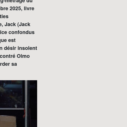
ong-métrage du
bre 2025, livre
ties
e, Jack (Jack
 vice confondus
que est
n désir insolent
ncontré Olmo
rder sa