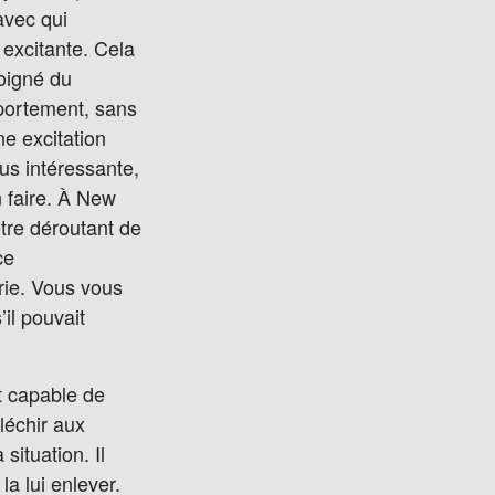
avec qui
 excitante. Cela
loigné du
portement, sans
ne excitation
lus intéressante,
 faire. À New
être déroutant de
ce
rie. Vous vous
il pouvait
t capable de
léchir aux
situation. Il
la lui enlever.