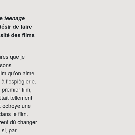
le
teenage
désir de faire
sité des films
nres que je
isons
ilm qu’on aime
 l’espièglerie.
premier film,
tait tellement
st octroyé une
dans le film.
vent dû changer
si, par