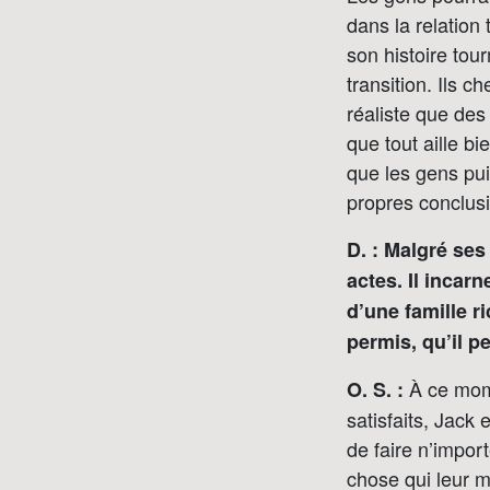
dans la relation
son histoire to
transition. Ils 
réaliste que des
que tout aille bi
que les gens pui
propres conclus
D. : Malgré ses
actes. Il inca
d’une famille r
permis, qu’il p
À ce mome
O. S. :
satisfaits, Jack 
de faire n’impor
chose qui leur m