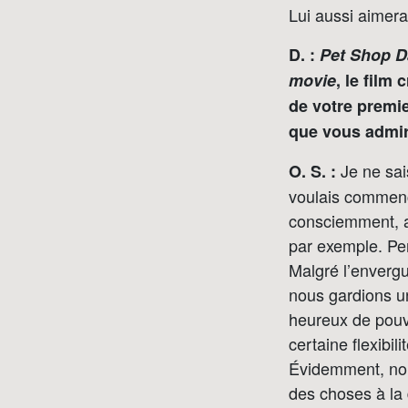
Lui aussi aimerai
D. :
Pet Shop 
movie
, le film 
de votre premie
que vous admir
Je ne sai
O. S. :
voulais commenc
consciemment, a
par exemple. Pen
Malgré l’envergu
nous gardions un
heureux de pouvo
certaine flexibil
Évidemment, nou
des choses à la 