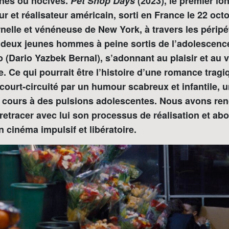
ines ou nocives.
Pet Shop Days
(2023), le premier l
r et réalisateur américain, sorti en France le 22 octo
elle et vénéneuse de New York, à travers les péripé
 deux jeunes hommes à peine sortis de l’adolescenc
ro (Dario Yazbek Bernal), s’adonnant au plaisir et au
re. Ce qui pourrait être l’histoire d’une romance tragi
urt-circuité par un humour scabreux et infantile, u
e cours à des pulsions adolescentes. Nous avons re
etracer avec lui son processus de réalisation et abo
 cinéma impulsif et libératoire.