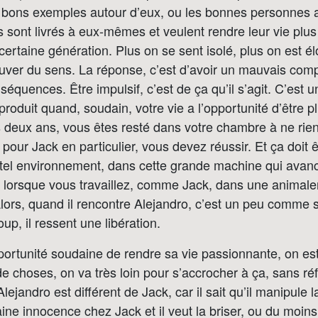
 bons exemples autour d’eux, ou les bonnes personnes 
 sont livrés à eux-mêmes et veulent rendre leur vie plus
 certaine génération. Plus on se sent isolé, plus on est é
ouver du sens. La réponse, c’est d’avoir un mauvais com
séquences. Être impulsif, c’est de ça qu’il s’agit. C’est u
produit quand, soudain, votre vie a l’opportunité d’être p
 deux ans, vous êtes resté dans votre chambre à ne rien
 pour Jack en particulier, vous devez réussir. Et ça doit 
 tel environnement, dans cette grande machine qui avan
 lorsque vous travaillez, comme Jack, dans une animale
lors, quand il rencontre Alejandro, c’est un peu comme s’
oup, il ressent une libération.
portunité soudaine de rendre sa vie passionnante, on es
e choses, on va très loin pour s’accrocher à ça, sans réf
jandro est différent de Jack, car il sait qu’il manipule la 
ine innocence chez Jack et il veut la briser, ou du moins 