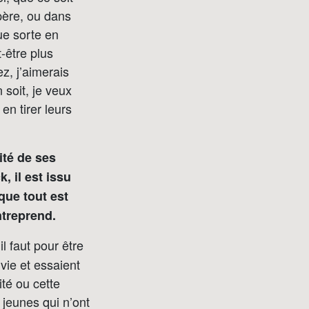
 père, ou dans
ue sorte en
-être plus
z, j’aimerais
 soit, je veux
n tirer leurs
ité de ses
 il est issu
que tout est
ntreprend.
l faut pour être
 vie et essaient
ité ou cette
 jeunes qui n’ont