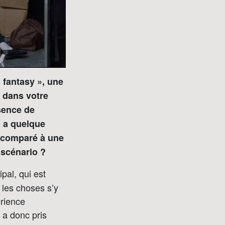
 fantasy », une
e dans votre
ésence de
, a quelque
e comparé à une
u scénario ?
ipal, qui est
, les choses s’y
érience
e a donc pris