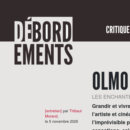
CRITIQUE
OLMO
LES ENCHANT
Grandir et vivr
[entretien]
par
Thibaut
l’artiste et cin
Morand
,
le 5 novembre 2025
l’imprévisible 