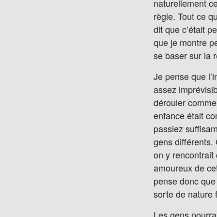
naturellement cet
règle. Tout ce q
dit que c’était 
que je montre p
se baser sur la ré
Je pense que l’i
assez imprévisib
dérouler comme 
enfance était co
passiez suffisa
gens différents.
on y rencontrait
amoureux de cet 
pense donc que N
sorte de nature 
Les gens pourra