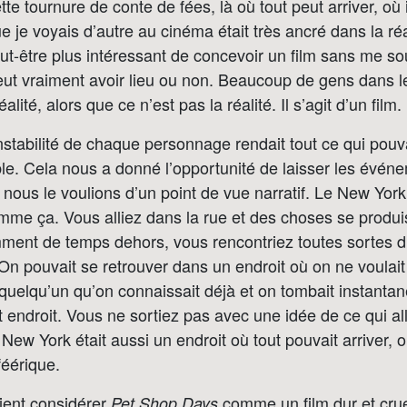
te tournure de conte de fées, là où tout peut arriver, où 
ue je voyais d’autre au cinéma était très ancré dans la ré
peut-être plus intéressant de concevoir un film sans me so
eut vraiment avoir lieu ou non. Beaucoup de gens dans l
alité, alors que ce n’est pas la réalité. Il s’agit d’un film.
nstabilité de chaque personnage rendait tout ce qui pouvai
le. Cela nous a donné l’opportunité de laisser les évén
nous le voulions d’un point de vue narratif. Le New Yor
mme ça. Vous alliez dans la rue et des choses se produi
mment de temps dehors, vous rencontriez toutes sortes d
 On pouvait se retrouver dans un endroit où on ne voulait
 quelqu’un qu’on connaissait déjà et on tombait instanta
endroit. Vous ne sortiez pas avec une idée de ce qui all
ew York était aussi un endroit où tout pouvait arriver, où 
féérique.
ient considérer
comme un film dur et crue
Pet Shop Days