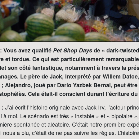
 Vous avez qualifié
Pet Shop Days
de « dark-twisted
e et tordue. Ce qui est particulièrement remarquabl
effet son côté fantastique, notamment à travers la pr
nages. Le père de Jack, interprété par Willem Dafoe
 ; Alejandro, joué par Dario Yazbek Bernal, peut êtr
tophélès. Cela était-il conscient durant l’écriture d
J’ai écrit l’histoire originale avec Jack Irv, l’acteur princ
 :
i à moi. Le scénario est très « instable » et « bipolaire »
ière spontanée et aléatoire. C’était notre première exp
i nous a plu, c’était de ne pas suivre les règles. L’histoir