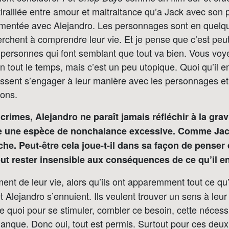
 tiraillée entre amour et maltraitance qu’a Jack avec son
urmentée avec Alejandro. Les personnages sont en quelq
cherchent à comprendre leur vie. Et je pense que c’est peut
 personnes qui font semblant que tout va bien. Vous voye
en tout le temps, mais c’est un peu utopique. Quoi qu’il en
ssent s’engager à leur manière avec les personnages et e
ions.
 crimes, Alejandro ne paraît jamais réfléchir à la grav
rne une espèce de nonchalance excessive. Comme Jack,
iche. Peut-être cela joue-t-il dans sa façon de penser 
eut rester insensible aux conséquences de ce qu’il e
nt de leur vie, alors qu’ils ont apparemment tout ce qu’i
et Alejandro s’ennuient. Ils veulent trouver un sens à leur
te quoi pour se stimuler, combler ce besoin, cette nécess
anque. Donc oui, tout est permis. Surtout pour ces deux