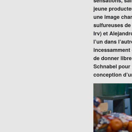
sensations, sa
jeune producteu
une image charn
sulfureuses de
Irv) et Alejand
l’un dans l’aut
incessamment co
de donner libr
Schnabel pour r
conception d’un