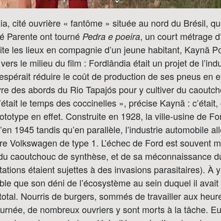
ia, cité ouvrière « fantôme » située au nord du Brésil, q
é Parente ont tourné
, un court métrage d
Pedra e poeira
site les lieux en compagnie d’un jeune habitant, Kaynã P
rs le milieu du film : Fordlândia était un projet de l’ind
espérait réduire le coût de production de ses pneus en ex
re des abords du Rio Tapajós pour y cultiver du caoutcho
était le temps des coccinelles », précise Kaynã : c’était,
ototype en effet. Construite en 1928, la ville-usine de Fo
’en 1945 tandis qu’en parallèle, l’industrie automobile al
ure Volkswagen de type 1. L’échec de Ford est souvent m
du caoutchouc de synthèse, et de sa méconnaissance du 
tations étaient sujettes à des invasions parasitaires). À 
ble que son déni de l’écosystème au sein duquel il avait f
 total. Nourris de burgers, sommés de travailler aux heur
urnée, de nombreux ouvriers y sont morts à la tâche. Eu