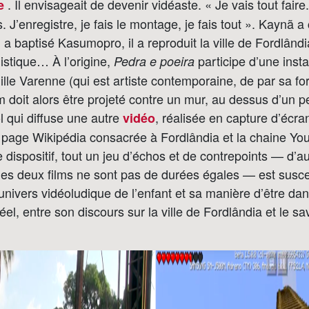
. Il envisageait de devenir vidéaste. « Je vais tout faire.
be
 J’enregistre, je fais le montage, je fais tout ». Kaynã a
 a baptisé Kasumopro, il a reproduit la ville de Fordlând
istique… À l’origine,
participe d’une insta
Pedra e poeira
le Varenne (qui est artiste contemporaine, de par sa fo
lm doit alors être projeté contre un mur, au dessus d’un pe
l qui diffuse une autre
, réalisée en capture d’écran
vidéo
a page Wikipédia consacrée à Fordlândia et la chaine Y
e dispositif, tout un jeu d’échos et de contrepoints — d’a
les deux films ne sont pas de durées égales — est susce
’univers vidéoludique de l’enfant et sa manière d’être da
l, entre son discours sur la ville de Fordlândia et le savo