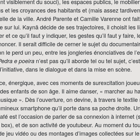
ent visiblement du souci), les espaces publics, le mobilie
us et les croyances des habitants et (mais assez tardiv
rielle de la ville. André Parente et Camille Varenne ont fai
 sur lui. Kaynã décide de ses trajectoires, il choisit les li
r et ce qu’il faut y indiquer, les gestes qu’il faut y faire, l
oncer. Il serait difficile de cerner le sujet du documenta
on le perd un peu, entre les jongleries énonciatives de l’e
n’est pas qu’il aborde tel ou tel sujet, c’est
Pedra e poeira
d’initiative, dans le dialogue et dans la mise en scène.
ce, énergique, avec ces moments de surexcitation joue
 des enfants de son âge. Il aime danser, « marcher au h
usique ». Dès l’ouverture, on devine, à travers le textil
umineux smartphone qu’il porte dans sa poche droite. U
afé est l’occasion de parler de sa connexion à internet 
 box), et de son activité de youtubeur. Au moment du tour
e jeu vidéo ou des montages d’images collectées sur le