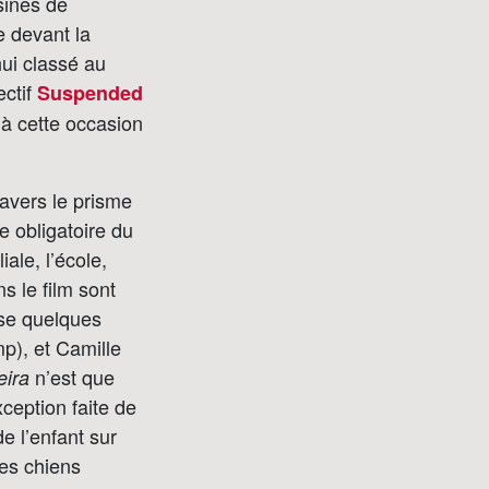
sines de
e devant la
hui classé au
ectif
Suspended
 à cette occasion
ravers le prisme
 obligatoire du
ale, l’école,
s le film sont
ose quelques
mp), et Camille
n’est que
eira
ception faite de
 l’enfant sur
les chiens