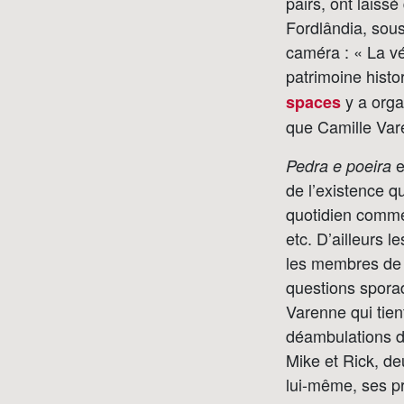
pairs, ont laiss
Fordlândia, sous
caméra : « La vé
patrimoine histo
y a orga
spaces
que Camille Var
e
Pedra e poeira
de l’existence q
quotidien comme l
etc. D’ailleurs 
les membres de l
questions sporad
Varenne qui tien
déambulations da
Mike et Rick, d
lui-même, ses pro