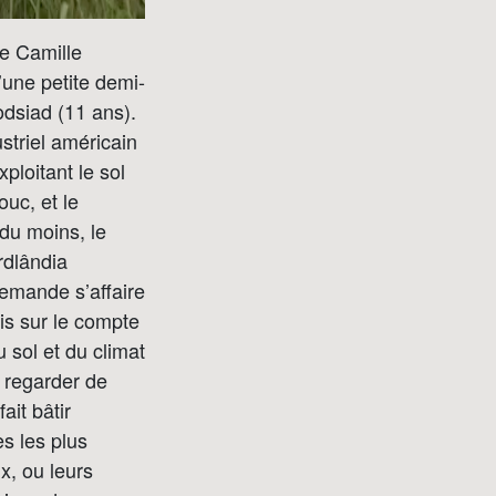
ue Camille
’une petite demi-
odsiad (11 ans).
ustriel américain
ploitant le sol
uc, et le
 du moins, le
rdlândia
lemande s’affaire
is sur le compte
sol et du climat
y regarder de
ait bâtir
es les plus
x, ou leurs