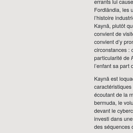
errants lui caus
Fordlândia, les 
l’histoire indust
Kaynã, plutôt que
convient de visite
convient d’y pron
circonstances : 
particularité de
l’enfant sa part 
Kaynã est loqua
caractéristiques
écoutant de la m
bermuda, le vol
devant le cyberc
investi dans une
des séquences d