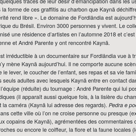
é quelques traces de leur désir d’émancipation dans les u
 la forme de ces graffitis au charbon que Kaynã déchiffr
rité rend libre ». Le domaine de Fordlândia est aujourd’
rique du Brésil. Environ 3000 personnes y vivent. Le coll
nisé une résidence d’artistes en l’automne 2018 et c’est
enne et André Parente y ont rencontré Kaynã.
st irréductible à un documentaire sur Fordlândia vue à t
u’y mène Kaynã aujourd’hui. Il ne comporte aucune scène
e lever, le coucher de l’enfant, ses repas et sa vie famili
les seuls adultes avec lesquels Kaynã entre en contact dan
’équipe (réduite) du tournage : André Parente qui lui p
iques (il apparaît aussi quelque fois, à la lisière du cha
t la caméra (Kaynã lui adresse des regards).
Pedra e po
ns cette ville où l’on ne croise personne ou presque (ex
eux copains de Kaynã), agrémentées des commentaires de
ches ou encore le coiffeur, la flore et la faune locales (