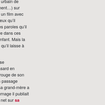
r urbain de
ement…) sur
t un film avec
eux qu’il
es paroles qu’il
ire dans ces
nfant. Mais la
 qu’il laisse à
use
asard en
e rouge de son
n passage
(sa grand-mère a
nage il publiait
 net sur
sa