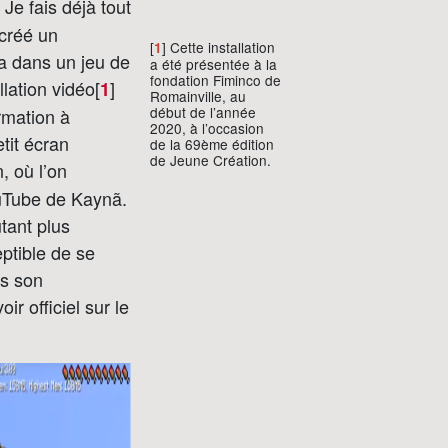
 Je fais déjà tout
 créé un
[
] Cette installation
1
ia dans un jeu de
a été présentée à la
fondation Fiminco de
llation vidéo[
]
1
Romainville, au
début de l’année
rmation à
2020, à l’occasion
tit écran
de la 69ème édition
de Jeune Création.
, où l’on
ouTube de Kaynã.
utant plus
ptible de se
ns son
ir officiel sur le