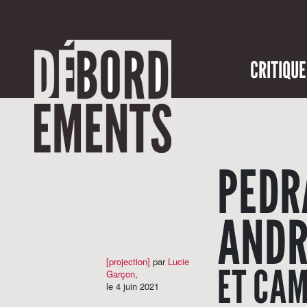
CRITIQUE
PEDRA
ANDR
[projection]
par
Lucie
ET CAM
Garçon
,
le 4 juin 2021