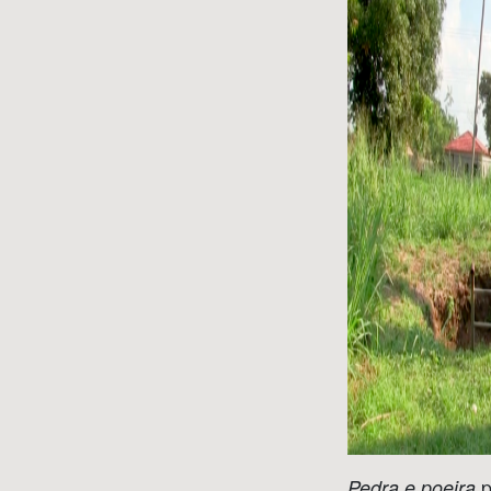
p
Pedra e poeira