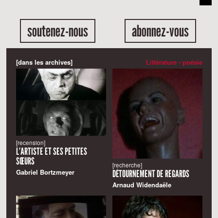
soutenez-nous
abonnez-vous
[dans les archives]
Littérature - poésie
[recension]
L’ARTISTE ET SES PETITES
SŒURS
[recherche]
Gabriel Bortzmeyer
DÉTOURNEMENT DE REGARDS
Arnaud Widendaële