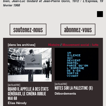
bien
, Jean-Luc Godard et Jean-Pierre Gorin, 1972 /
L'Express
, 19
février 1968
soutenez-nous
abonnez-vous
[dans les archives]
Histoire
/
Mouvement social - lutte
[actualité]
[actualité]
NOTES SUR LA PALESTINE (6)
QUAND IL APPELLE À DES ÉTATS
GÉNÉRAUX, LE CINÉMA OUBLIE
Débordements
MAI 68
Élias Hérody