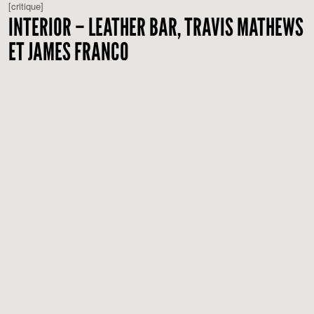
[critique]
INTERIOR – LEATHER BAR, TRAVIS MATHEWS
ET JAMES FRANCO
FUCK IN PROGRESS
Raphaël Nieuwjaer
[critique]
LA VIE DOMESTIQUE, ISABELLE CZAZJKA
UNE MAUVAISE ACTRICE
Romain Lefebvre
[critique]
LA VIE D’ADÈLE : CHAPITRES 1 & 2,
ABDELLATIF KECHICHE
DE L'ART L'AUTRE
Gabriel Bortzmeyer
[critique]
L’INCONNU DU LAC, ALAIN GUIRAUDIE