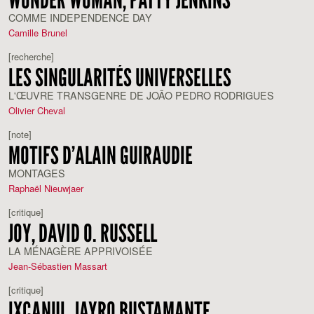
COMME INDEPENDENCE DAY
Camille Brunel
[recherche]
LES SINGULARITÉS UNIVERSELLES
L'ŒUVRE TRANSGENRE DE JOÃO PEDRO RODRIGUES
Olivier Cheval
[note]
MOTIFS D’ALAIN GUIRAUDIE
MONTAGES
Raphaël Nieuwjaer
[critique]
JOY, DAVID O. RUSSELL
LA MÉNAGÈRE APPRIVOISÉE
Jean-Sébastien Massart
[critique]
IXCANUL, JAYRO BUSTAMANTE