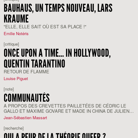
BAUHAUS, UN TEMPS NOUVEAU, LARS
KRAUME
"ELLE, ELLE SAIT OÙ EST SA PLACE !"
Emilie Notéris
[critique]
ONCE UPON A TIME… IN HOLLYWOOD,
QUENTIN TARANTINO
RETOUR DE FLAMME
Louise Piguet
[note]
COMMUNAUTÉS
A PROPOS DES CREVETTES PAILLETÉES DE CÉDRIC LE
GALLO ET MAXIME GOVARE ET MADE IN CHINA DE JULIEN
ABRAHAM
Jean-Sébastien Massart
[recherche]
QUI A PEUR DE LA THÉORIE QUEER ?