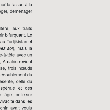
er la raison à la
loger, déménager
téré, aux traits
r bifurquant. Le
au Tadjikistan et
), mais la
hez soi
te-à-tête avec un
, Amalric revient
sse, trois nœuds
r dédoublement du
ésente, celle du
espérale et des
’âge ; celle sur
 vivacité dans les
chin avait voulu