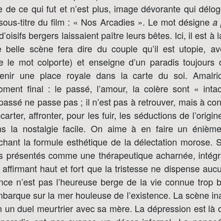
e de ce qui fut et n’est plus, image dévorante qui déloge
sous-titre du film : « Nos Arcadies ». Le mot désigne
a 
oisifs bergers laissaient paître leurs bêtes. Ici, il est à l
 belle scène fera dire du couple qu’il est utopie, av
e le mot colporte) et enseigne d’un paradis toujours
tenir une place royale dans la carte du soi. Amalri
ment final : le passé, l’amour, la colère sont « intac
 passé ne passe pas ; il n’est pas à retrouver, mais à conj
carter, affronter, pour les fuir, les séductions de l’orig
s la nostalgie facile. On aime à en faire un énième
chant la formule esthétique de la délectation morose. S
rs présentés comme une thérapeutique acharnée, intégra
, affirmant haut et fort que la tristesse ne dispense a
nce n’est pas l’heureuse berge de la vie connue trop 
mbarque sur la mer houleuse de l’existence. La scène i
 un duel meurtrier avec sa mère. La dépression est là d