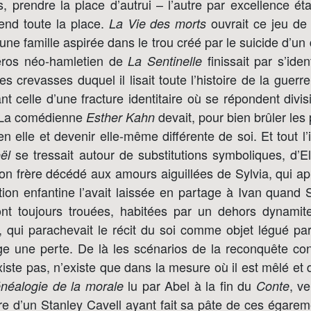
rs, prendre la place d’autrui – l’autre par excellence éta
rend toute la place.
ouvrait ce jeu de 
La Vie des morts
’une famille aspirée dans le trou créé par le suicide d’
éros néo-hamletien de
finissait par s’iden
La Sentinelle
 crevasses duquel il lisait toute l’histoire de la guerre 
ant celle d’une fracture identitaire où se répondent div
. La comédienne
devait, pour bien brûler les 
Esther Kahn
en elle et devenir elle-même différente de soi. Et tout l’
se tressait autour de substitutions symboliques, d’E
ël
son frère décédé aux amours aiguillées de Sylvia, qui ap
ion enfantine l’avait laissée en partage à Ivan quand Si
ont toujours trouées, habitées par un dehors dynami
, qui parachevait le récit du soi comme objet légué par
age une perte. De là les scénarios de la reconquête con
existe pas, n’existe que dans la mesure où il est mêlé et d
lu par Abel à la fin du
, v
néalogie de la morale
Conte
ire d’un Stanley Cavell ayant fait sa pâte de ces égareme