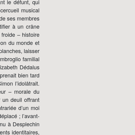
nt le défunt, qui
cercueil musical
un de ses membres
tifier à un crâne
froide – histoire
ision du monde et
planches, laisser
imbroglio familial
lizabeth Dédalus
prenait bien tard
mon l’idolâtrait.
teur – morale du
 un deuil offrant
trariée d’un moi
éplacé ; l’avant-
enu à Desplechin
nts identitaires,