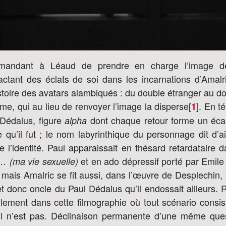
emandant à Léaud de prendre en charge l’image 
actant des éclats de soi dans les incarnations d’Amalr
istoire des avatars alambiqués : du double étranger au d
sme, qui au lieu de renvoyer l’image la disperse[
]
. En t
1
 Dédalus, figure
dont chaque retour forme un écar
alpha
 qu’il fut ; le nom labyrinthique du personnage dit d’ai
e l’identité. Paul apparaissait en thésard retardataire 
et en ado dépressif porté par Emile
… (ma vie sexuelle)
 mais Amalric se fit aussi, dans l’œuvre de Desplechin, 
 et donc oncle du Paul Dédalus qu’il endossait ailleurs. R
ilement dans cette filmographie où tout scénario consis
’il n’est pas. Déclinaison permanente d’une même que