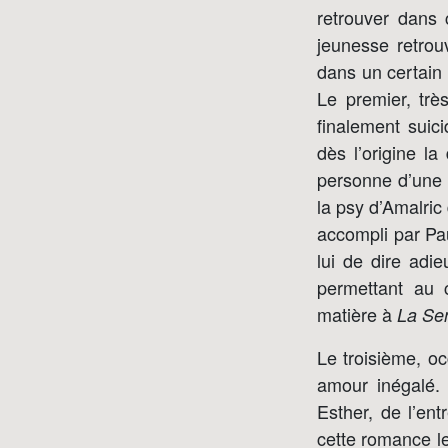
retrouver dans 
jeunesse retrou
dans un certain 
Le premier, tr
finalement suic
dès l’origine la
personne d’une m
la psy d’Amalri
accompli par Pau
lui de dire adi
permettant au 
matière à
La Sen
Le troisième, oc
amour inégalé. 
Esther, de l’en
cette romance le 