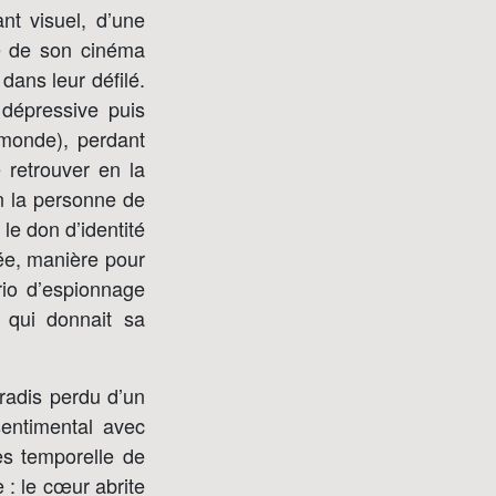
nt visuel, d’une
le de son cinéma
dans leur défilé.
dépressive puis
 monde), perdant
e retrouver en la
en la personne de
le don d’identité
née, manière pour
rio d’espionnage
 qui donnait sa
aradis perdu d’un
sentimental avec
es temporelle de
e : le cœur abrite