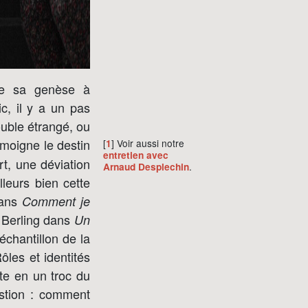
de sa genèse à
ic, il y a un pas
ouble étrangé, ou
émoigne le destin
[
] Voir aussi notre
1
entretien avec
t, une déviation
.
Arnaud Desplechin
lleurs bien cette
dans
Comment je
 Berling dans
Un
échantillon de la
ôles et identités
te en un troc du
stion : comment