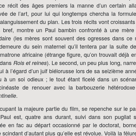
ce récit des âges premiers la manne d’un certain alla
vée de l’art, pour lui qui longtemps chercha la formu
alanguissement du plan. Les trois récits vont croissants 
ès bref, montre un Paul bambin confronté à une mère 
idaire (les mères sont souvent des ogresses dans ce
 demeure du sein maternel qu’il tentera par la suite d
atrone africaine (étrange figure, qu’on trouvait déjà 
c dans
). Le second, un peu plus long, narre 
Rois et reines
l à l’égard d’un juif biélorusse lors de sa seizième an
eu à un soi odieux ; le tout étant ficelé dans un scéna
cinéaste de renouer avec la barbouzerie hétérodoxe
.
tinelle
cupant la majeure partie du film, se repenche sur le p
Paul est, quatre ans durant, suivi dans son pugilat 
trée en fac au départ occasionné par le doctorat, born
scindant d’autant plus qu’elle est révolue. Voilà la fêlur