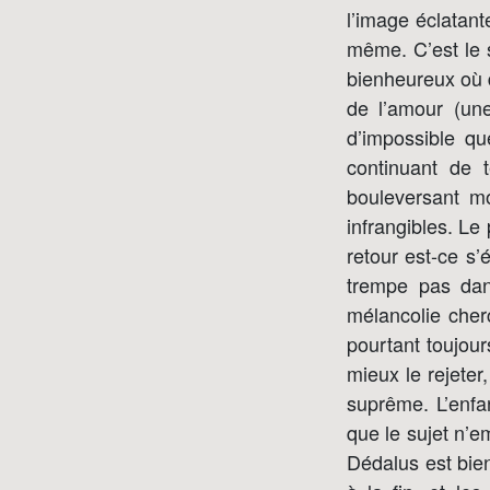
l’image éclatant
même. C’est le 
bienheureux où d’
de l’amour (une
d’impossible qu
continuant de 
bouleversant mo
infrangibles. Le
retour est-ce s’é
trempe pas dan
mélancolie cher
pourtant toujou
mieux le rejeter
suprême. L’enfa
que le sujet n’e
Dédalus est bien