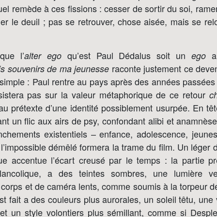
tuel remède à ces fissions : cesser de sortir du soi, ramen
er le deuil ; pas se retrouver, chose aisée, mais se re
que l’
qu’est Paul Dédalus soit un
al
alter ego
ego
raconte justement ce deveni
is souvenirs de ma jeunesse
t simple : Paul rentre au pays après des années passées 
insistera pas sur la valeur métaphorique de ce retour
c
au prétexte d’une identité possiblement usurpée. En tê
t un flic aux airs de psy, confondant alibi et anamnèse
nchements existentiels – enfance, adolescence, jeune
t l’impossible démêlé formera la trame du film. Un lége
ue accentue l’écart creusé par le temps : la partie pr
ancolique, a des teintes sombres, une lumière v
orps et de caméra lents, comme soumis à la torpeur de l
st fait a des couleurs plus aurorales, un soleil têtu, une
t un style volontiers plus sémillant, comme si Desple