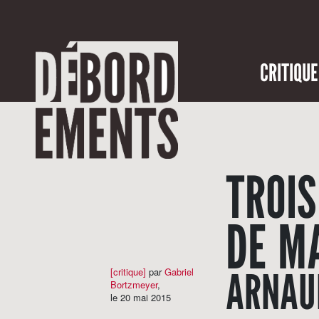
CRITIQUE
TROIS
DE M
ARNAU
[critique]
par
Gabriel
Bortzmeyer
,
le 20 mai 2015