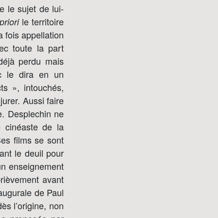
 le sujet de lui-
le territoire
priori
a fois appellation
ec toute la part
 déjà perdu mais
c le dira en un
ts », intouchés,
urer. Aussi faire
ine. Desplechin ne
 cinéaste de la
es films se sont
nt le deuil pour
ucun enseignement
brièvement avant
naugurale de Paul
ès l’origine, non