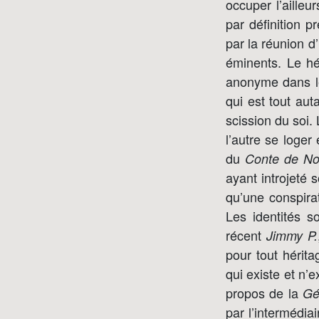
occuper l’ailleu
par définition p
par la réunion d
éminents. Le h
anonyme dans les
qui est tout aut
scission du soi
l’autre se loger 
du
Conte de No
ayant introjeté 
qu’une conspirat
Les identités s
récent
Jimmy P.
pour tout hérit
qui existe et n’
propos de la
Gé
par l’intermédia