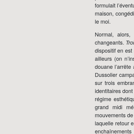
formulait l’éven
maison, congédi
le moi.
Normal, alors, 
changeants.
Tro
dispositif en es
ailleurs (on n’
douane l’arrête 
Dussolier campan
sur trois embra
identitaires don
régime esthétiq
grand midi mél
mouvements de c
laquelle retour e
enchaînements e