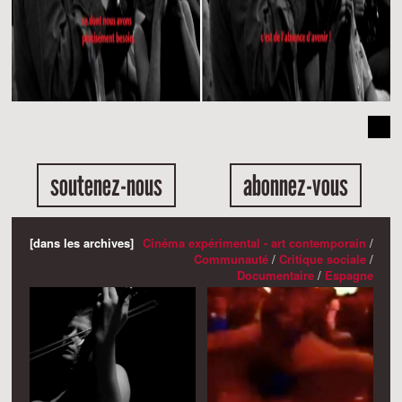
soutenez-nous
abonnez-vous
[dans les archives]
Cinéma expérimental - art contemporain
/
Communauté
/
Critique sociale
/
Documentaire
/
Espagne