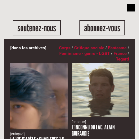
soutenez-nous
abonnez-vous
[dans les archives]
Corps
/
Critique sociale
/
Fantasme
/
Féminisme - genre - LGBT
/
France
/
Regard
[critique]
L’INCONNU DU LAC, ALAIN
GUIRAUDIE
[critique]