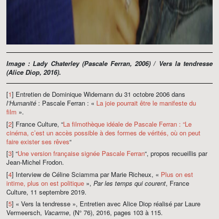
Image :
Lady Chaterley
(Pascale Ferran, 2006) /
Vers la tendresse
(Alice Diop, 2016).
[
1
] Entretien de Dominique Widemann du 31 octobre 2006 dans
l’Humanité
: Pascale Ferran : «
La joie pourrait être le manifeste du
film
».
[
2
] France Culture, “
La filmothèque idéale de Pascale Ferran : “Le
cinéma, c’est un accès possible à des formes de vérités, où on peut
faire exister ses rêves
“
[
3
] “
Une version française signée Pascale Ferran
“, propos recueillis par
Jean-Michel Frodon.
[
4
] Interview de Céline Sciamma par Marie Richeux, «
Plus on est
intime, plus on est politique
»,
Par les temps qui courent
, France
Culture, 11 septembre 2019.
[
5
] « Vers la tendresse », Entretien avec Alice Diop réalisé par Laure
Vermeersch,
Vacarme
, (N° 76), 2016, pages 103 à 115.