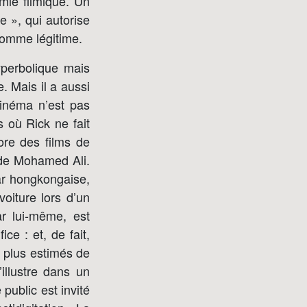
omie filmique. Un
e », qui autorise
comme légitime.
yperbolique mais
. Mais il a aussi
cinéma n’est pas
s où Rick ne fait
ore des films de
 de Mohamed Ali.
tar hongkongaise,
voiture lors d’un
r lui-même, est
ice : et, de fait,
 plus estimés de
illustre dans un
public est invité