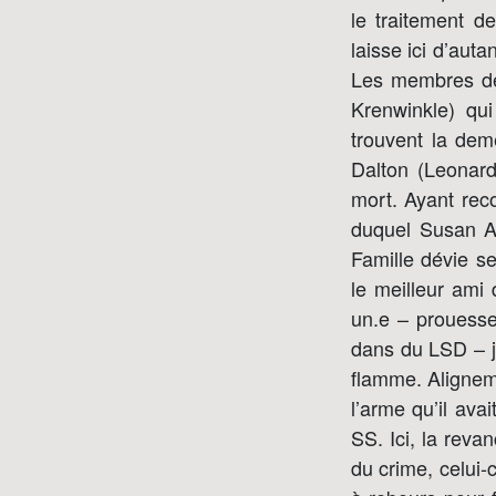
le traitement d
laisse ici d’aut
Les membres de
Krenwinkle) qui
trouvent la de
Dalton (Leonard
mort. Ayant reco
duquel Susan A
Famille dévie se
le meilleur ami 
un.e – prouesse
dans du LSD – j
flamme. Alignem
l’arme qu’il ava
SS. Ici, la reva
du crime, celui-