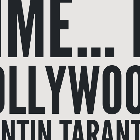
IME… 
OLLYWOO
NTIN TARAN