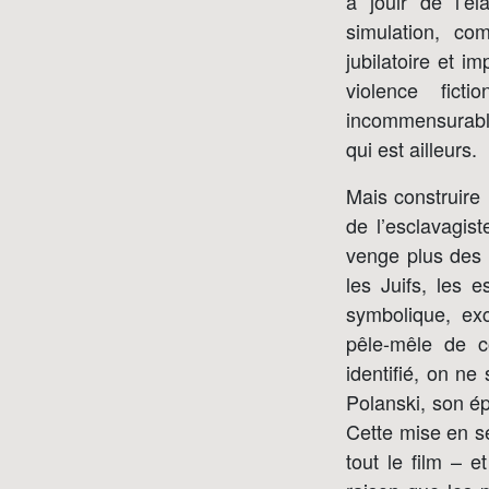
à jouir de l’él
simulation, co
jubilatoire et i
violence fic
incommensurable
qui est ailleurs.
Mais construire
de l’esclavagis
venge plus des 
les Juifs, les 
symbolique, ex
pêle-mêle de c
identifié, on ne
Polanski, son ép
Cette mise en s
tout le film – e