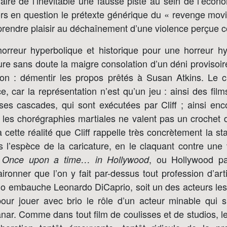
aire de l’inévitable une fausse piste au sein de l’écon
ors en question le prétexte générique du « revenge movi
rendre plaisir au déchaînement d’une violence perçue 
horreur hyperbolique et historique pour une horreur h
re sans doute la maigre consolation d’un déni provisoire
ion : démentir les propos prêtés à Susan Atkins. Le 
e, car la représentation n’est qu’un jeu : ainsi des film
ses cascades, qui sont exécutées par Cliff ; ainsi enc
 les chorégraphies martiales ne valent pas un crochet
 à cette réalité que Cliff rappelle très concrètement la s
 l’espèce de la caricature, en le claquant contre une 
.
, ou Hollywood pa
Once upon a time… in Hollywood
ironner que l’on y fait par-dessus tout profession d’artif
no embauche Leonardo DiCaprio, soit un des acteurs les
our jouer avec brio le rôle d’un acteur minable qui s’
anar. Comme dans tout film de coulisses et de studios, le 