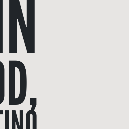
IN
D,
TINO