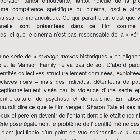
aboration tantôt émouvante, tantôt ridicule de la pres
mme compétence spécifique du cinéma, oscille ains
mpuissance mélancolique. Ce qui paraît clair, c’est que v
tionnelle sont présentées dans ce film comme
s, et que le cinéma n’est pas responsable de la « vérit
 une série de «
historiques » en alignant
revenge movies
te et la Manson Family ne va pas de soi. D’abord parc
entités collectives structurellement dominées, exploité
esclaves noirs – mais des individus, détenteurs de pou
ceptionnellement visés par la violence d’une secte é
ontre-culture, de psychose et de racisme. En l’absen
 saurait dire ce que le film venge : Sharon Tate et se
oux et père en devenir de l’enfant dont elle était encei
érie pose également le problème de l’identité même des 
t c’est justifiable d’un point de vue scénaristique puisq