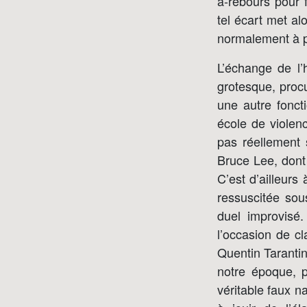
à-rebours pour f
tel écart met al
normalement à p
L’échange de l’
grotesque, procu
une autre fonct
école de violenc
pas réellement 
Bruce Lee, dont
C’est d’ailleurs
ressuscitée sous
duel improvisé
l’occasion de cla
Quentin Taranti
notre époque, p
véritable faux n