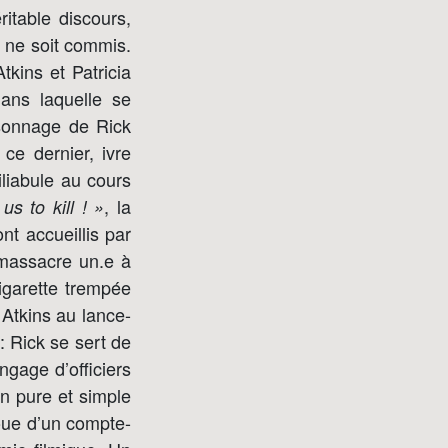
itable discours,
e ne soit commis.
ins et Patricia
dans laquelle se
sonnage de Rick
ce dernier, ivre
iliabule au cours
, la
us to kill ! »
nt accueillis par
s massacre un.e à
igarette trempée
Atkins au lance-
: Rick se sert de
ngage d’officiers
on pure et simple
joue d’un compte-