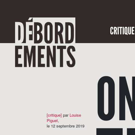
CRITIQUE
ON
[critique]
par
Louise
Piguet
,
le 12 septembre 2019