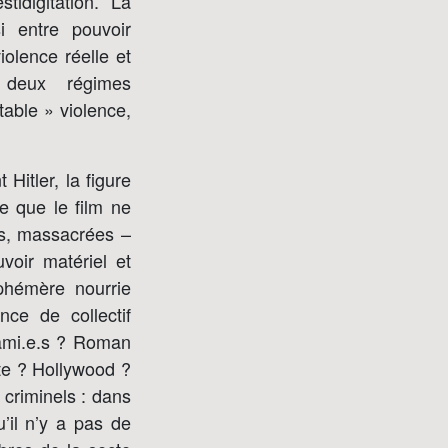
tidigitation. La
i entre pouvoir
iolence réelle et
 deux régimes
able » violence,
 Hitler, la figure
e que le film ne
es, massacrées –
voir matériel et
phémère nourrie
ce de collectif
s ami.e.s ? Roman
nte ? Hollywood ?
criminels : dans
u’il n’y a pas de