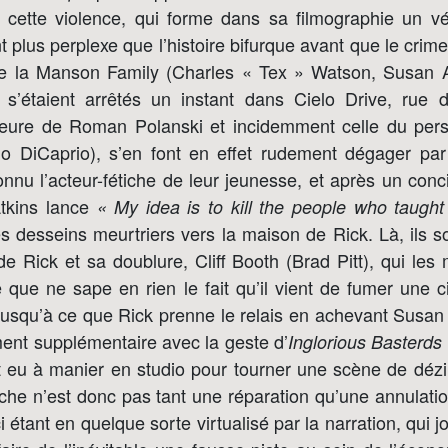
e cette violence, qui forme dans sa filmographie un vér
ant plus perplexe que l’histoire bifurque avant que le crim
 la Manson Family (Charles « Tex » Watson, Susan Atk
 s’étaient arrêtés un instant dans Cielo Drive, rue 
meure de Roman Polanski et incidemment celle du per
o DiCaprio), s’en font en effet rudement dégager par 
nnu l’acteur-fétiche de leur jeunesse, et après un conc
tkins lance
« My idea is to kill the people who taught 
s desseins meurtriers vers la maison de Rick. Là, ils so
de Rick et sa doublure, Cliff Booth (Brad Pitt), qui le
 que ne sape en rien le fait qu’il vient de fumer une c
usqu’à ce que Rick prenne le relais en achevant Susan 
ent supplémentaire avec la geste d’
Inglorious Basterds
it eu à manier en studio pour tourner une scène de dézi
nche n’est donc pas tant une réparation qu’une annulati
ci étant en quelque sorte virtualisé par la narration, qui 