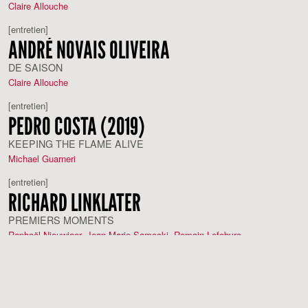
Claire Allouche
[entretien]
ANDRÉ NOVAIS OLIVEIRA
DE SAISON
Claire Allouche
[entretien]
PEDRO COSTA (2019)
KEEPING THE FLAME ALIVE
Michael Guarneri
[entretien]
RICHARD LINKLATER
PREMIERS MOMENTS
Raphaël Nieuwjaer
,
Jean-Marie Samocki
,
Romain Lefebvre
[entretien]
TRAVIS WILKERSON
LE TEMPS DE L'OFFENSÉ