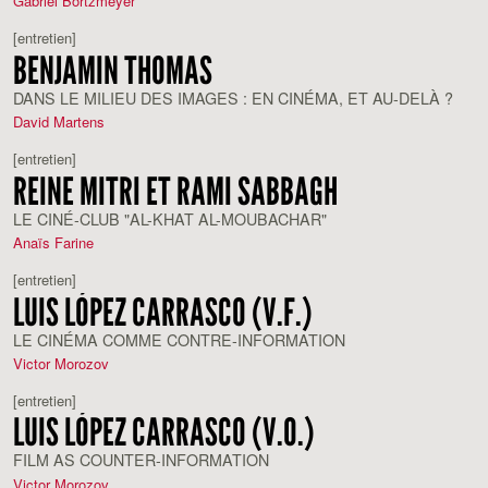
Gabriel Bortzmeyer
[entretien]
BENJAMIN THOMAS
DANS LE MILIEU DES IMAGES : EN CINÉMA, ET AU-DELÀ ?
David Martens
[entretien]
REINE MITRI ET RAMI SABBAGH
LE CINÉ-CLUB "AL-KHAT AL-MOUBACHAR"
Anaïs Farine
[entretien]
LUIS LÓPEZ CARRASCO (V.F.)
LE CINÉMA COMME CONTRE-INFORMATION
Victor Morozov
[entretien]
LUIS LÓPEZ CARRASCO (V.O.)
FILM AS COUNTER-INFORMATION
Victor Morozov