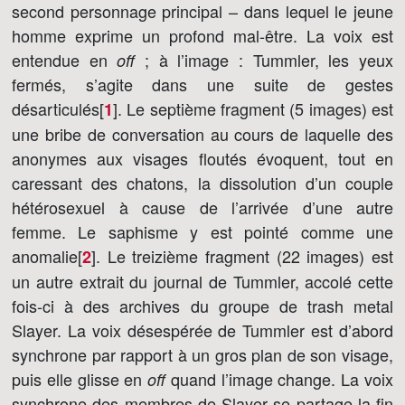
second personnage principal – dans lequel le jeune
homme exprime un profond mal-être. La voix est
entendue en
; à l’image : Tummler, les yeux
off
fermés, s’agite dans une suite de gestes
désarticulés[
]
. Le septième fragment (5 images) est
1
une bribe de conversation au cours de laquelle des
anonymes aux visages floutés évoquent, tout en
caressant des chatons, la dissolution d’un couple
hétérosexuel à cause de l’arrivée d’une autre
femme. Le saphisme y est pointé comme une
anomalie[
]
. Le treizième fragment (22 images) est
2
un autre extrait du journal de Tummler, accolé cette
fois-ci à des archives du groupe de trash metal
Slayer. La voix désespérée de Tummler est d’abord
synchrone par rapport à un gros plan de son visage,
puis elle glisse en
quand l’image change. La voix
off
synchrone des membres de Slayer se partage la fin