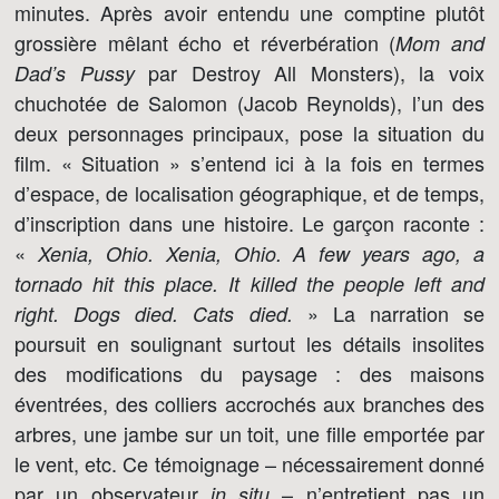
minutes. Après avoir entendu une comptine plutôt
grossière mêlant écho et réverbération (
Mom and
par Destroy All Monsters), la voix
Dad’s Pussy
chuchotée de Salomon (Jacob Reynolds), l’un des
deux personnages principaux, pose la situation du
film. « Situation » s’entend ici à la fois en termes
d’espace, de localisation géographique, et de temps,
d’inscription dans une histoire. Le garçon raconte :
«
Xenia, Ohio. Xenia, Ohio. A few years ago, a
tornado hit this place. It killed the people left and
» La narration se
right. Dogs died. Cats died.
poursuit en soulignant surtout les détails insolites
des modifications du paysage : des maisons
éventrées, des colliers accrochés aux branches des
arbres, une jambe sur un toit, une fille emportée par
le vent, etc. Ce témoignage – nécessairement donné
par un observateur
– n’entretient pas un
in situ