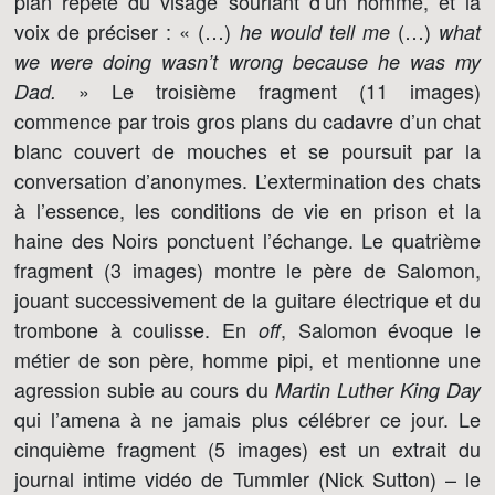
plan répété du visage souriant d’un homme, et la
voix de préciser : « (…)
(…)
he would tell me
what
we were doing wasn’t wrong because he was my
» Le troisième fragment (11 images)
Dad.
commence par trois gros plans du cadavre d’un chat
blanc couvert de mouches et se poursuit par la
conversation d’anonymes. L’extermination des chats
à l’essence, les conditions de vie en prison et la
haine des Noirs ponctuent l’échange. Le quatrième
fragment (3 images) montre le père de Salomon,
jouant successivement de la guitare électrique et du
trombone à coulisse. En
, Salomon évoque le
off
métier de son père, homme pipi, et mentionne une
agression subie au cours du
Martin Luther King Day
qui l’amena à ne jamais plus célébrer ce jour. Le
cinquième fragment (5 images) est un extrait du
journal intime vidéo de Tummler (Nick Sutton) – le