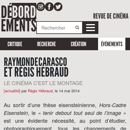
REVUE DE CINÉMA
CRITIQUE
RECHERCHE
CRÉATION
ÉVÉNEMENTS
RAYMONDE CARASCO
ET RÉGIS HÉBRAUD
LE CINÉMA C'EST LE MONTAGE
[actualité]
par
Régis Hébraud
,
le 14 mai 2014
Au sortir d’une thèse eisensteinienne,
Hors-Cadre
, le «
»
Eisenstein
tenir debout tout seul de l’image
est une évidente nécessité, au point d’étudier,
photographiquement, tous les changements de