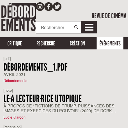
REVUE DE CINÉMA
CRITIQUE
RECHERCHE
CRÉATION
ÉVÉNEMENTS
[pdf]
DÉBORDEMENTS_1.PDF
AVRIL 2021
Débordements
[note]
LE·A LECTEUR·RICE UTOPIQUE
À PROPOS DE "FICTIONS DE TRUMP. PUISSANCES DES
IMAGES ET EXERCICES DU POUVOIR" (2020) DE DORK
ZABUNYAN
Lucie Garçon
[recension]