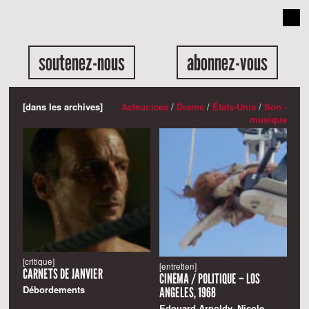
soutenez-nous
abonnez-vous
[dans les archives]
Acteur.ices
/
Drame
/
États-Unis
/
Son -
musique
[critique]
[entretien]
CARNETS DE JANVIER
CINÉMA / POLITIQUE – LOS
Débordements
ANGELES, 1968
Edouard Arnoldy, Nicole