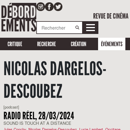
REVUE DE CINÉMA
CRITIQUE
RECHERCHE
CRÉATION
ÉVÉNEMENTS
NICOLAS DARGELOS-
DESCOUBEZ
[podcast]
RADIO RÉEL, 28/03/2024
SOUND IS TOUCH AT A DISTANCE
Jules Conchy
,
Nicolas Dargelos-Descoubez
,
Lucie Lambert
,
Occitane