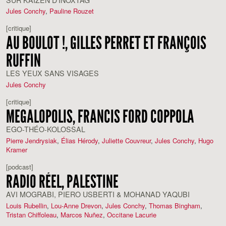
Jules Conchy
,
Pauline Rouzet
[critique]
AU BOULOT !, GILLES PERRET ET FRANÇOIS
RUFFIN
LES YEUX SANS VISAGES
Jules Conchy
[critique]
MEGALOPOLIS, FRANCIS FORD COPPOLA
EGO-THÉO-KOLOSSAL
Pierre Jendrysiak
,
Élias Hérody
,
Juliette Couvreur
,
Jules Conchy
,
Hugo
Kramer
[podcast]
RADIO RÉEL, PALESTINE
AVI MOGRABI, PIERO USBERTI & MOHANAD YAQUBI
Louis Rubellin
,
Lou-Anne Drevon
,
Jules Conchy
,
Thomas Bingham
,
Tristan Chiffoleau
,
Marcos Nuñez
,
Occitane Lacurie