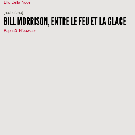
Elio Della Noce
[recherche]
BILL MORRISON, ENTRE LE FEU ET LA GLACE
Raphaël Nieuwjaer
[recherche]
SUR LES IMAGES DU MEURTRE DE GEORGE
FLOYD
Léo Pinguet
[recherche]
À L’ÉCOUTE DE LA TÊTE D’UN HOMME
(JULIEN DUVIVIER, 1933)
Mathias Lavin
[recherche]
TOMBEAUX D’AMÉRIQUE
A PROPOS DE GENERATION KILL (2008)