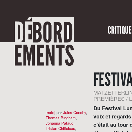
CRITIQUE
FESTIV
MAI ZETTERLIN
PREMIÈRES /
Du Festival Lu
[note]
par
Jules Conchy
,
voix et regards
Thomas Bingham
,
Johanna Pataud
,
c’était au tour
Tristan Chiffoleau
,