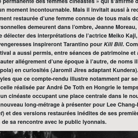
re permanente des femmes cinéastes » qui s’affirme 
 moment incontournable. Mais il invitait aussi à re
ment restaurée d’une femme connue de tous mais do
ersonnelles demeurent dans l’ombre, Jeanne Moreau, t
e délecter des interprétations de l’actrice Meiko Kaji,
engeresses inspireront Tarantino pour
Kill Bill
. Com
stival a aussi permis, entre séances de patrimoine et 
auter allégrement d’une époque à l’autre, de noms il
ola) en curiosités (Jaromil Jires adaptant Kundera)
tyles que ce compte-rendu illustre notamment par ses
celle réalisée par André De Toth en Hongrie le temp
 d’un cinéaste occupant une place centrale dans le n
 nouveau long-métrage à présenter pour Lee Chang
t
) et des versions restaurées inédites de ses premi
 de sa rencontre avec le public lyonnais.