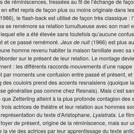
es de réminiscences, tressées au fil de l’échange de faço
en effet repris de façon plus ou moins originale dans les
1986), le flash-back est utilisé de façon très classique : 
na se remémore sa relation tumultueuse avec son mari et
 lequel elle a été élevée sans toutefois qu’aucune confusi
nt et ce passé remémoré.
(1966) est plus au
Jeux de nuit
jeune homme revenu habiter la maison familiale avec sa
border sur le présent de leur relation. Le montage devie
ement : les différents raccords-mouvements d’une nappe 
nt par moments une confusion entre passé et présent, et
g des couloirs prend des accents resnaisiens (quoique la
e se généralise pas comme chez Resnais). Mais c’est sa
 que Zetterling atteint à la plus profonde contagion des
e trois actrices de théâtre et leur relation aux hommes so
la représentation du texte d’Aristophane,
. Le fil
Lysistrata
 foyer de présent, origine de la réminiscence, mais sur 
 la vie des actrices par leur apprentissage du texte anti