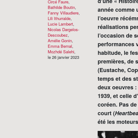
d’une « Histoi
Circé Faure
,
Bathilde Boutin
,
année comme un
Fanny Villaudiere
,
l’oeuvre récém
Lili Ithurralde
,
Lucie Lambert
,
réalisations p
Nicolas Dargelos-
l’occasion de s
Descoubez
,
Amélie Gonin
,
performances v
Emma Bernal
,
Mozhdé Salehi
,
habitude, le fe
le 26 janvier 2023
premières, de s
(Eustache, Copp
temps et des s
deux oeuvres : 
1939, et celle
coréen. Pas de
court (
Heartbea
été les moteurs