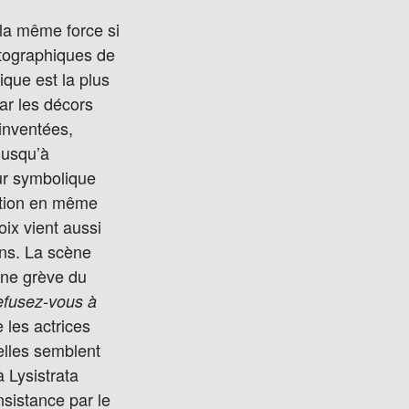
 la même force si
atographiques de
ique est la plus
ar les décors
inventées,
jusqu’à
eur symbolique
nation en même
oix vient aussi
ions. La scène
une grève du
refusez-vous à
 les actrices
elles semblent
 Lysistrata
nsistance par le