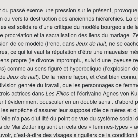
du passé exerce une pression sur le présent, provoque
ion ou vers la destruction des anciennes hiérarchies. La c
les est solidaire d’une critique du modèle bourgeois de la
de procréation et la sacralisation des liens du mariage. Z
sion de ce modèle (Irene, dans
, ne se cach
Jeux de nuit
res, ce qui lui vaut la réputation d’être une mauvaise mè
sens propre (le divorce impromptu, suivi d’une joyeuse re
) comme au sens figuré et hyperbolique (l’explosion d
es
n de
). De la même façon, et c’est bien connu
Jeux de nuit
ivision genrée du travail, que les personnages de femme
trois actrices dans
et l’écrivaine Agnes von Ku
Les Filles
ent évidemment bousculer en un double sens : d’abord p
ce les empêche d’assurer leur supposé rôle de mères et d
’elle n’a pas d’utilité du point de vue du système social 
 de Mai Zetterling sont en cela des « femmes-types » a
voir, c’est-à-dire des visages singuliers de la condition 