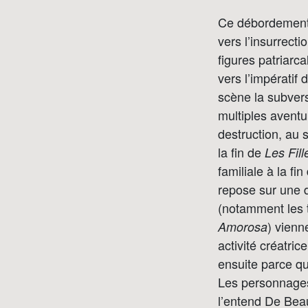
Ce débordement 
vers l’insurrect
figures patriarca
vers l’impératif 
scène la subver
multiples aventu
destruction, au 
la fin de
Les Fill
familiale à la fi
repose sur une d
(notamment les 
) vienn
Amorosa
activité créatri
ensuite parce qu
Les personnages
l’entend De Beau