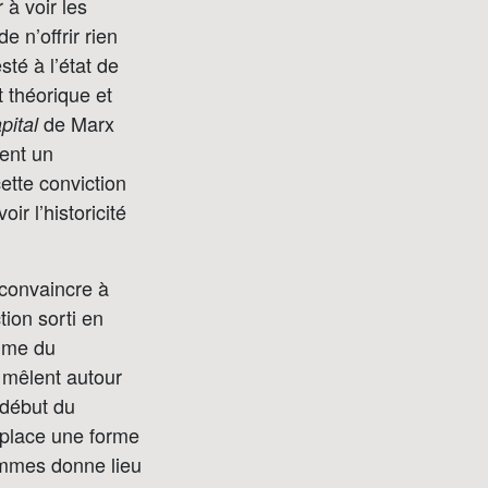
 à voir les
 n’offrir rien
esté à l’état de
t théorique et
de Marx
pital
ment un
cette conviction
ir l’historicité
 convaincre à
tion sorti en
emme du
 mêlent autour
 début du
n place une forme
femmes donne lieu