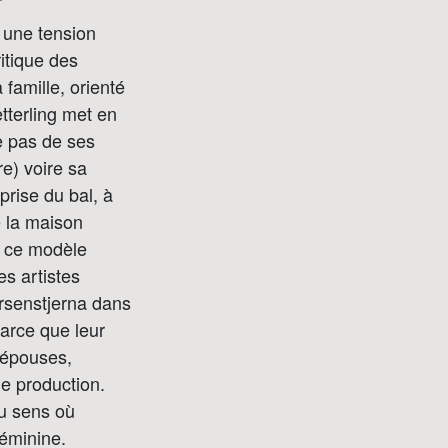
 une tension
ritique des
 famille, orienté
etterling met en
e pas de ses
re) voire sa
prise du bal, à
e la maison
, ce modèle
s artistes
rsenstjerna dans
arce que leur
’épouses,
de production.
u sens où
féminine.