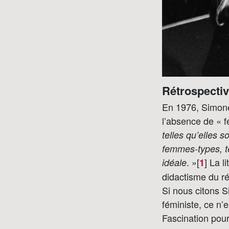
Rétrospectiv
En 1976, Simone 
l’absence de « 
telles qu’elles s
femmes-types, te
. »[
]
La li
idéale
1
didactisme du ré
Si nous citons S
féministe, ce n’
Fascination pour