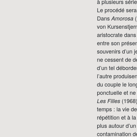
à plusieurs séri
Le procédé sera 
Dans
(
Amorosa
von Kursenstjer
aristocrate dans
entre son prése
souvenirs d’un 
ne cessent de dé
d’un tel débord
l’autre produise
du couple le lon
ponctuelle et n
(1968)
Les Filles
temps : la vie d
répétition et à 
plus autour d’un
contamination de