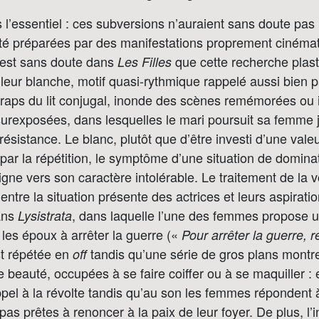
s l’essentiel : ces subversions n’auraient sans doute pas
 été préparées par des manifestations proprement ciném
 c’est sans doute dans
que cette recherche plast
Les Filles
eur blanche, motif quasi-rythmique rappelé aussi bien p
draps du lit conjugal, inonde des scènes remémorées ou 
surexposées, dans lesquelles le mari poursuit sa femme 
résistance. Le blanc, plutôt que d’être investi d’une val
, par la répétition, le symptôme d’une situation de domi
signe vers son caractère intolérable. Le traitement de la v
 entre la situation présente des actrices et leurs aspirat
dans
, dans laquelle l’une des femmes propose 
Lysistrata
 les époux à arrêter la guerre («
Pour arrêter la guerre, 
t répétée en
tandis qu’une série de gros plans montre
off
 beauté, occupées à se faire coiffer ou à se maquiller : 
pel à la révolte tandis qu’au son les femmes répondent à
pas prêtes à renoncer à la paix de leur foyer. De plus, l’i