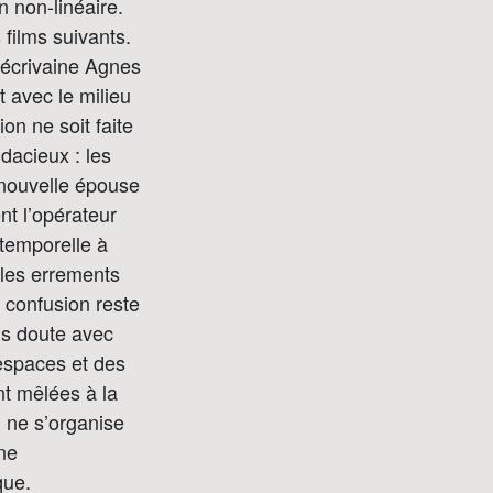
n non-linéaire.
 films suivants.
l’écrivaine Agnes
 avec le milieu
on ne soit faite
dacieux : les
 nouvelle épouse
nt l’opérateur
temporelle à
 les errements
 confusion reste
ns doute avec
 espaces et des
nt mêlées à la
m ne s’organise
une
que.