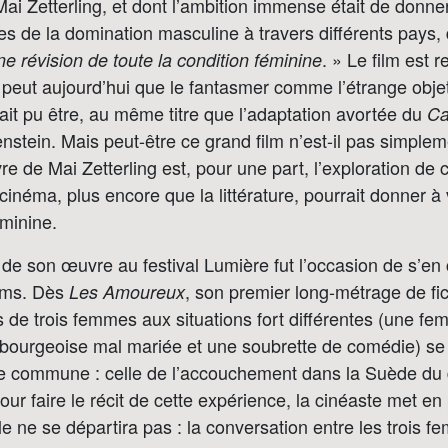
ai Zetterling, et dont l’ambition immense était de donner
es de la domination masculine à travers différents pays, de
. » Le film est r
ne révision de toute la condition féminine
ne peut aujourd’hui que le fantasmer comme l’étrange obje
urait pu être, au même titre que l’adaptation avortée du
Ca
nstein. Mais peut-être ce grand film n’est-il pas simple
re de Mai Zetterling est, pour une part, l’exploration de 
inéma, plus encore que la littérature, pourrait donner à vo
éminine.
 de son œuvre au festival Lumière fut l’occasion de s’en
ilms. Dès
, son premier long-métrage de fic
Les Amoureux
s de trois femmes aux situations fort différentes (une f
bourgeoise mal mariée et une soubrette de comédie) se
e commune : celle de l’accouchement dans la Suède du
ur faire le récit de cette expérience, la cinéaste met e
lle ne se départira pas : la conversation entre les trois 