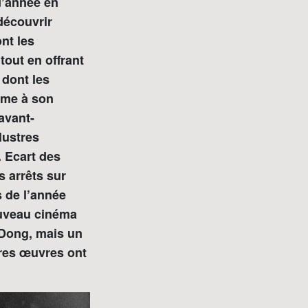
d’année en
découvrir
nt les
out en offrant
 dont les
me à son
avant-
lustres
. Ecart des
 arrêts sur
s de l’année
ouveau cinéma
-Dong, mais un
ères œuvres ont