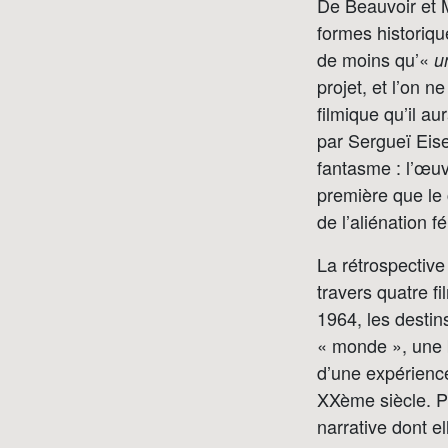
De Beauvoir et M
formes historiqu
de moins qu’«
u
projet, et l’on 
filmique qu’il a
par Sergueï Eise
fantasme : l’œuv
première que le c
de l’aliénation f
La rétrospective
travers quatre f
1964, les destin
« monde », une 
d’une expérienc
XXème siècle. Po
narrative dont e