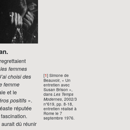
an.
egrettaient
r les femmes
[
] Simone de
1
J’ai choisi des
Beauvoir, « Un
une femme
entretien avec
Susan Brison »,
le et le
dans
Les Temps
, 2002/3
Modernes
».
éros positifs
n°619, pp. 8-18,
néaste réputée
entretien réalisé à
Rome le 7
fascination.
septembre 1976.
aurait dû réunir