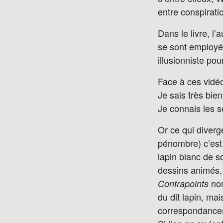
entre conspirat
Dans le livre, l’
se sont employés
illusionniste po
Face à ces vidé
Je sais très bie
Je connais les sé
Or ce qui diverg
pénombre) c’est 
lapin blanc de s
dessins animés, 
nom
Contrapoints
du dit lapin, ma
correspondance