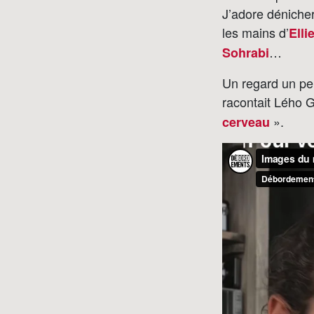
J’adore dénicher
les mains d’
Elli
…
Sohrabi
Un regard un pe
racontait Lého G
».
cerveau