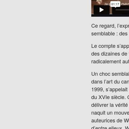
Ce regard, l’expr
semblable : des
Le compte s’appel
des dizaines de
radicalement a
Un choc semblabl
dans l’art du can
1999, s’appelait
du XVIe siècle. 
délivrer la véri
naquit un mouvem
auteurices de Wu
d’entre elleux, 