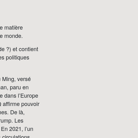
ne matière
 le monde.
de ?) et contient
es politiques
u Ming, versé
oman, paru en
que dans l’Europe
 affirme pouvoir
mes. De là,
Trump. Les
 En 2021, l’un
circulations