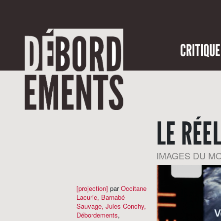
CRITIQUE
LE RÉE
IMAGES DU MO
[projection]
par
Occitane
Lacurie
,
Barnabé
Sauvage
,
Jules Conchy
,
Débordements
,