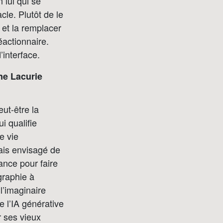
n lui qui se
cle. Plutôt de le
e et la remplacer
éactionnaire.
interface.
ne Lacurie
ut-être la
i qualifie
e vie
vais envisagé de
éance pour faire
graphie à
l’imaginaire
 l’IA générative
r ses vieux