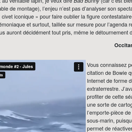
t au véritable lapin, je veux dire
(car c’est bie
Bad Bunny
table de montage), l’enjeu n’est pas d’analyser son specta
civet iconique » pour faire oublier la figure contestatair
émoniaque et surtout, taillée sur mesure pour l’agenda r
us auront décidément tout pris, même le détournement d’
Occita
Vous connaissez pe
citation de Bowie qu
Internet de forme d
extraterrestre. J’a
profiter de cette s
une sorte de carto
l’emporte-pièce de 
sous-marin, puisque
permet de réactive