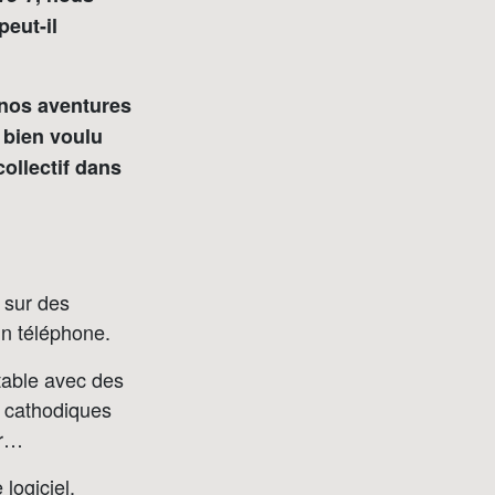
peut-il
 nos aventures
 bien voulu
ollectif dans
t sur des
un téléphone.
 table avec des
s cathodiques
er…
logiciel.