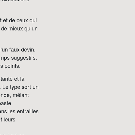
t et de ceux qui
i de mieux qu’un
un faux devin.
amps suggestifs.
s points.
tante et la
. Le type sort un
monde, mêlant
éaste
s les entrailles
t leurs