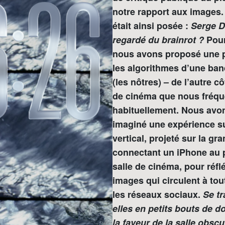
notre rapport aux images.
était ainsi posée :
Serge D
regardé du brainrot ?
Pour
nous avons proposé une 
les algorithmes d’une ban
(les nôtres) – de l’autre 
de cinéma que nous fréq
habituellement. Nous avo
imaginé une expérience s
vertical, projeté sur la gra
connectant un iPhone au p
salle de cinéma, pour réfl
images qui circulent à tou
les réseaux sociaux.
Se t
elles en petits bouts de 
la faveur de la salle obscu