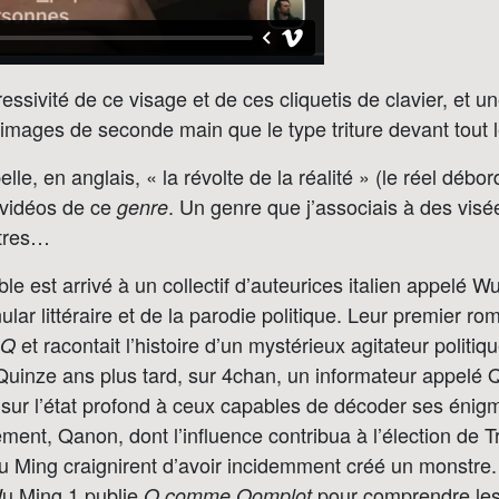
essivité de ce visage et de ces cliquetis de clavier, et u
 images de seconde main que le type triture devant tout
le, en anglais, « la révolte de la réalité » (le réel débor
 vidéos de ce
. Un genre que j’associais à des visé
genre
utres…
e est arrivé à un collectif d’auteurices italien appelé W
ular littéraire et de la parodie politique. Leur premier r
et racontait l’histoire d’un mystérieux agitateur politi
Q
Quinze ans plus tard, sur 4chan, un informateur appelé Q
té sur l’état profond à ceux capables de décoder ses énig
ent, Qanon, dont l’influence contribua à l’élection de 
 Ming craignirent d’avoir incidemment créé un monstre.
Wu Ming 1 publie
pour comprendre les 
Q comme Qomplot