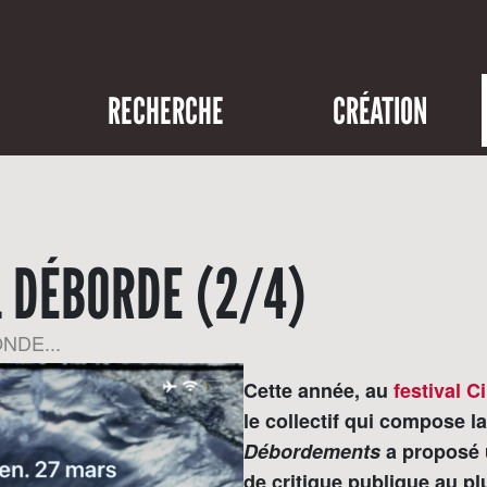
RECHERCHE
CRÉATION
L DÉBORDE (2/4)
NDE...
Cette année, au
festival 
le collectif qui compose l
Débordements
a proposé 
de critique publique au pl