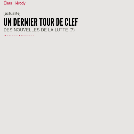
Élias Hérody
[actualité]
UN DERNIER TOUR DE CLEF
DES NOUVELLES DE LA LUTTE (7)
Barnabé Sauvage
[note]
LOST FOOTAGE
À PARTIR D'INCIDENT DE BILL MORRISON
Guillaume Massart
[recherche]
SOUTENIR UNE GRÈVE EN GUADELOUPE
(DEPUIS PARIS)
SUR "KIMBE RED PA MOLI !", FILM MILITANT D'ANIMATION
(JEAN-DENIS BONAN, 1971)
Élias Hérody
[critique]