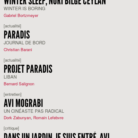
WINTER SLEEP, NURI BILGE CEYLAN
WINTER IS BORING
Gabriel Bortzmeyer
[actualité]
PARADIS
JOURNAL DE BORD
Christian Barani
[actualité]
PROJET PARADIS
LIBAN
Bernard Salignon
[entretien]
AVI MOGRABI
UN CINÉASTE PAS RADICAL
Dork Zabunyan
,
Romain Lefebvre
[critique]
DANS UN JARDIN, JE SUIS ENTRÉ, AVI