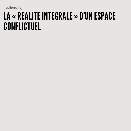
[recherche]
LA « RÉALITÉ INTÉGRALE » D’UN ESPACE
CONFLICTUEL
A PROPOS DE THE GATEKEEPERS (DROR MOREH, 2012)
Lyang Kim
[critique]
UN PAYS QUI SE TIENT SAGE, DAVID
DUFRESNE
ECOUTER VOIR
Florent Le Demazel
,
Romain Lefebvre
[entretien]
DOMINIQUE MARCHAIS
COMPOSER AVEC L'EXISTANT (EXTRAIT)
Florent Le Demazel
,
Romain Lefebvre
[critique]