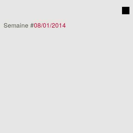
Semaine #
08/01/2014
[recherche]
DISTRIBUTIONS DE LA RADIO
SOTIES FIGURATIVES SUR L’HOMME INVISIBLE, III
Jean-Michel Durafour
[critique]
NYMPH()MANIAC I ET II, LARS VON TRIER
3 + 5
Raphaël Nieuwjaer
[entretien]
BEN RUSSELL, 2014