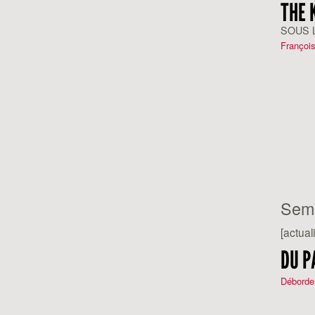
THE 
SOUS 
François
Sem
[actuali
DU P
Déborde