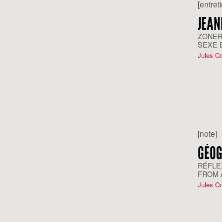
[entret
JEAN
ZONER
SEXE 
Jules C
[note]
GÉOG
RÉFLE
FROM 
Jules C