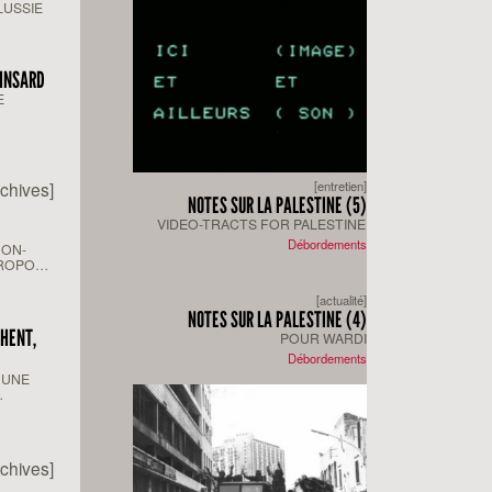
LUSSIE
OINSARD
E
rchives]
[entretien]
NOTES SUR LA PALESTINE (5)
VIDEO-TRACTS FOR PALESTINE
Débordements
NON-
PROPOS
DE RUY
[actualité]
NOTES SUR LA PALESTINE (4)
CHENT,
POUR WARDI
Débordements
 UNE
rchives]