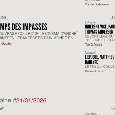
Gabriel Bortzmeyer
ion]
[a
[critique]
EMPS DES IMPASSES
INHERENT VICE, PAU
THOMAS ANDERSON
'OUVRAGE COLLECTIF LE CINÉMA D’ANDREÏ
LE SORTILÈGE QUI 
UINTSEV : TRAVERSÉES D’UN MONDE EN
TRÉBUCHER LA F
(2025)
 Goglin
Toni D'Angela
[critique]
L’ÉPOQUE, MATTHIEU
BAREYRE
LE FEU QUI COUVE
Romain Lefebvre
aine #
21/01/2026
té]
[a
[entretien]