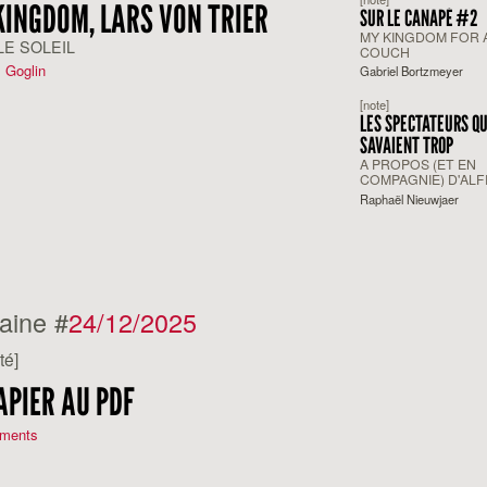
KINGDOM, LARS VON TRIER
SUR LE CANAPÉ #2
MY KINGDOM FOR 
LE SOLEIL
COUCH
 Goglin
Gabriel Bortzmeyer
[note]
LES SPECTATEURS QU
SAVAIENT TROP
A PROPOS (ET EN
COMPAGNIE) D'AL
HITCHCOCK
Raphaël Nieuwjaer
aine #
24/12/2025
té]
APIER AU PDF
ments