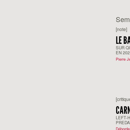
Sem
[note]
LE B
SUR Q
EN 202
Pierre J
[critiqu
CARN
LEFT-
PREDAT
Déborde