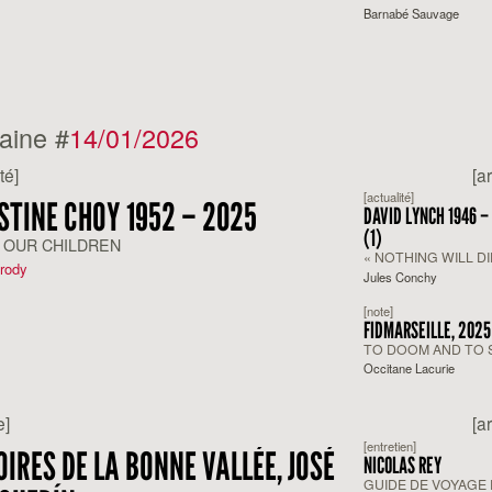
Barnabé Sauvage
aine #
14/01/2026
té]
[a
[actualité]
STINE CHOY 1952 – 2025
DAVID LYNCH 1946 –
(1)
 OUR CHILDREN
« NOTHING WILL DI
érody
Jules Conchy
[note]
FIDMARSEILLE, 2025
TO DOOM AND TO 
Occitane Lacurie
e]
[a
[entretien]
OIRES DE LA BONNE VALLÉE, JOSÉ
NICOLAS REY
GUIDE DE VOYAGE