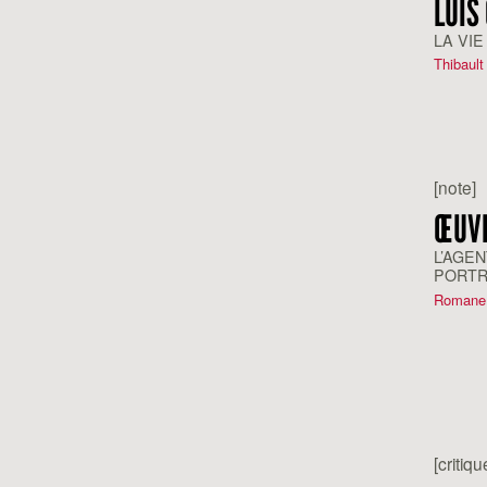
LUIS
LA VIE
Thibault
[note]
ŒUVR
L’AGE
PORTR
KLEBE
Romane 
[critiqu