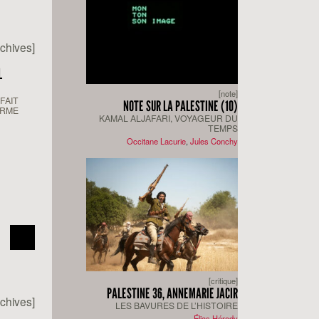
rchives]
L
[note]
FAIT
NOTE SUR LA PALESTINE (10)
ORME
KAMAL ALJAFARI, VOYAGEUR DU
TEMPS
Occitane Lacurie
,
Jules Conchy
[critique]
PALESTINE 36, ANNEMARIE JACIR
rchives]
LES BAVURES DE L’HISTOIRE
Élias Hérody