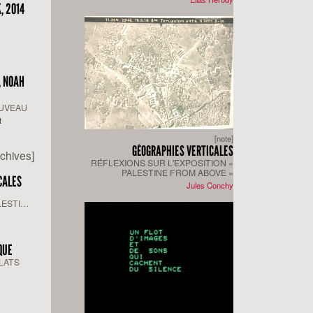
, 2014
, NOAH
OUVEAU
t
[note]
GÉOGRAPHIES VERTICALES
rchives]
RÉFLEXIONS SUR L'EXPOSITION «
PALESTINE FROM ABOVE »
CALES
Jules Conchy
LESTINE
IQUE
LATS