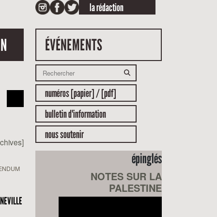
la rédaction
ON
ÉVÉNEMENTS
numéros [papier] / [pdf]
bulletin d'information
nous soutenir
rchives]
épinglés
BENDUM
NOTES SUR LA
PALESTINE
NEVILLE