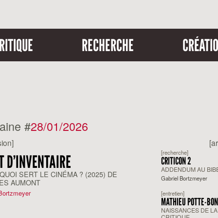
RITIQUE
RECHERCHE
CRÉATI
aine #
28/01/2026
ion]
[a
[recherche]
T D’INVENTAIRE
CRITICON 2
ADDENDUM AU BI
QUOI SERT LE CINÉMA ? (2025) DE
Gabriel Bortzmeyer
ES AUMONT
 Bortzmeyer
[entretien]
MATHIEU POTTE-BON
NAISSANCES DE LA
CRITIQUE