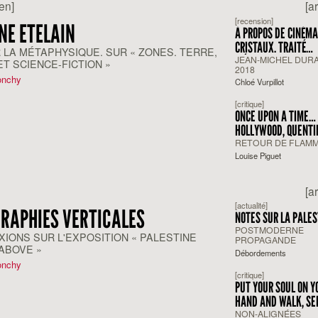
ien]
[a
[recension]
NE ETELAIN
À PROPOS DE CINÉMA
CRISTAUX. TRAITÉ
 LA MÉTAPHYSIQUE. SUR « ZONES. TERRE,
D’ÉCONOLOGIE
JEAN-MICHEL DUR
ET SCIENCE-FICTION »
2018
onchy
Chloé Vurpillot
[critique]
ONCE UPON A TIME… 
HOLLYWOOD, QUENTI
TARANTINO
RETOUR DE FLAM
Louise Piguet
[a
[actualité]
RAPHIES VERTICALES
NOTES SUR LA PALES
POSTMODERNE
XIONS SUR L'EXPOSITION « PALESTINE
PROPAGANDE
ABOVE »
Débordements
onchy
[critique]
PUT YOUR SOUL ON Y
HAND AND WALK, SE
FARSI
NON-ALIGNÉES