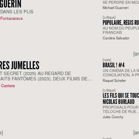
 GUERÍN
SE PERDRE EN MO
Michael Guarneri
 DANS LES PLIS
[critique]
 Fontanarava
POPULAIRE, RÉGIS R
AU NOM DU PEUPL
FRANÇAIS
Caroline Salvador
[a
[note]
ES JUMELLES
BRASIL ! #4
UN CINÉMA DE LA 
NT SECRET (2025) AU REGARD DE
CONCILIATION. A 
AITS FANTÔMES (2023), DEUX FILMS DE
D'OS CAFAJESTES 
Raquel Schefer
GUERRA
R MENDONÇA FILHO
Carriere
[critique]
LES FILS QUI SE TOU
NICOLAS BURLAUD
PROPOSALS POUR
TÉLOCHE DE RUE
MARSEILLAISE
Jules Conchy
e]
[a
[note]