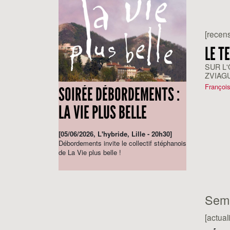
[recens
LE T
SUR L
ZVIAG
CRISE 
François
SOIRÉE DÉBORDEMENTS :
LA VIE PLUS BELLE
[05/06/2026, L'hybride, Lille - 20h30]
Débordements invite le collectif stéphanois
de La Vie plus belle !
Sem
[actuali