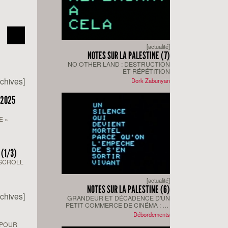
[actualité]
NOTES SUR LA PALESTINE (7)
NO OTHER LAND : DESTRUCTION
ET RÉPÉTITION
rchives]
Dork Zabunyan
 2025
E »
 (1/3)
SCROLL
[actualité]
NOTES SUR LA PALESTINE (6)
rchives]
GRANDEUR ET DÉCADENCE D'UN
PETIT COMMERCE DE CINÉMA : LA
CENSURE DE TSEDEK!
Débordements
 POUR