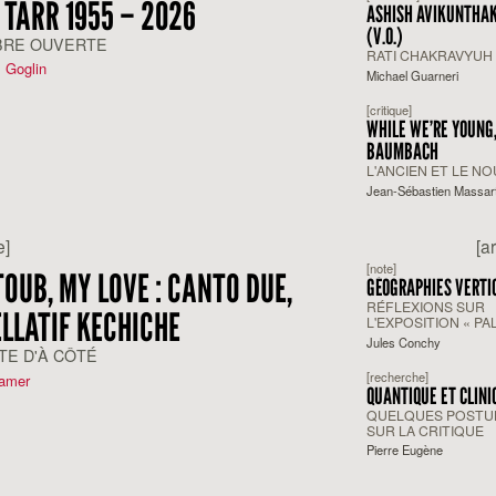
 TARR 1955 – 2026
ASHISH AVIKUNTHAK
(V.O.)
RE OUVERTE
RATI CHAKRAVYUH
 Goglin
Michael Guarneri
[critique]
WHILE WE’RE YOUNG
BAUMBACH
L'ANCIEN ET LE N
Jean-Sébastien Massar
e]
[a
[note]
OUB, MY LOVE : CANTO DUE,
GÉOGRAPHIES VERTI
RÉFLEXIONS SUR
LLATIF KECHICHE
L'EXPOSITION « PA
FROM ABOVE »
Jules Conchy
TE D'À CÔTÉ
[recherche]
amer
QUANTIQUE ET CLIN
QUELQUES POSTU
SUR LA CRITIQUE
Pierre Eugène