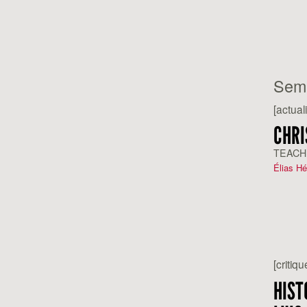
Sem
[actuali
CHRI
TEACH
Élias H
[critiqu
HIST