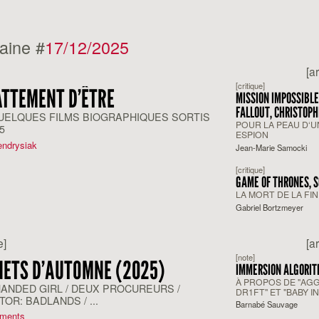
aine #
17/12/2025
[a
[critique]
ATTEMENT D’ÊTRE
MISSION IMPOSSIBLE
FALLOUT, CHRISTOPH
UELQUES FILMS BIOGRAPHIQUES SORTIS
MCQUARRIE
POUR LA PEAU D‘U
5
ESPION
endrysiak
Jean-Marie Samocki
[critique]
GAME OF THRONES, S
LA MORT DE LA FIN
Gabriel Bortzmeyer
e]
[a
[note]
ETS D’AUTOMNE (2025)
IMMERSION ALGORIT
À PROPOS DE "AG
HANDED GIRL / DEUX PROCUREURS /
DR1FT" ET "BABY I
OR: BADLANDS / ...
D'HARMONY KORIN
Barnabé Sauvage
ments